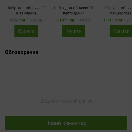
Набір для обличчя "З
Набір для обличчя "З
Набір для облич
вітамінним
пептидами"
бакучіолом
комплексом"
956 грн
1 197 грн
1 111 грн
1 062 грн
1 330 грн
1 23
Купити
Купити
Купити
Обговорення
Додайте перший відгук
Новий коментар