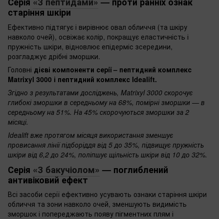
Серія
«З пептидами»
— проти ранніх ознак
старіння шкіри
Ефективно підтягує і вирівнює овал обличчя (та шкіру
навколо очей), освіжає колір, покращує еластичність і
пружність шкіри, відновлює епідерміс зсередини,
розгладжує дрібні зморшки.
Головні
дієві компоненти серії – пептидний комплекс
Matrixyl 3000 і пептидний комплекс Idealift.
Згідно з результатами досліджень, Matrixyl 3000 скорочує
глибокі зморшки в середньому на 68%, помірні зморшки — в
середньому на 51%. На 45% скорочуються зморшки за 2
місяці.
Idealift вже протягом місяця використання зменшує
провисання лінії підборіддя від 5 до 35%, підвищує пружність
шкіри від 6,2 до 24%, поліпшує щільність шкіри від 10 до 32%.
Серія
«З бакучіолом»
— поглиблений
антивіковий ефект
Всі засоби серії ефективно усувають ознаки старіння шкіри
обличчя та зони навколо очей, зменшують видимість
зморшок і попереджають появу пігментних плям і