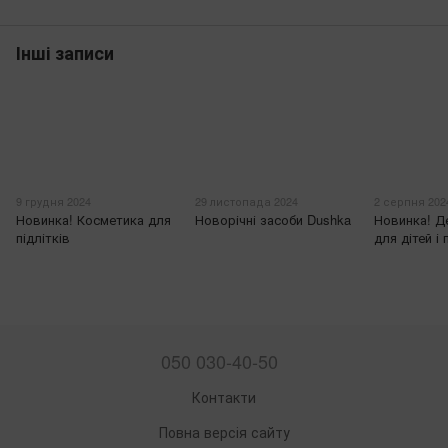
Інші записи
9 грудня 2024
29 листопада 2024
2 серпня 202
Новинка! Косметика для
Новорічні засоби Dushka
Новинка! Д
підлітків
для дітей і 
050 030-40-50
Контакти
Повна версія сайту