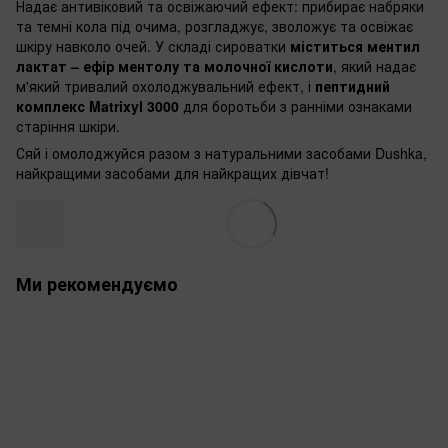
Надає антивіковий та освіжаючий ефект: прибирає набряки
та темні кола під очима, розгладжує, зволожує та освіжає
шкіру навколо очей. У складі сироватки
міститься ментил
лактат – ефір ментолу та молочної кислоти
, який надає
м'який тривалий охолоджувальний ефект, і
пептидний
комплекс Matrixyl 3000
для боротьби з ранніми ознаками
старіння шкіри.
Сяй і омолоджуйся разом з натуральними засобами Dushka,
найкращими засобами для найкращих дівчат!
Ми рекомендуємо