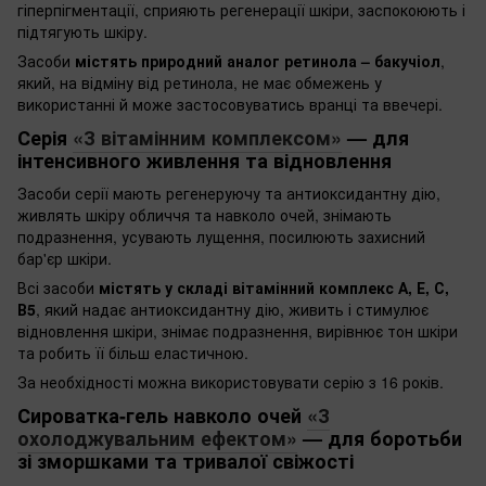
гіперпігментації, сприяють регенерації шкіри, заспокоюють і
підтягують шкіру.
Засоби
містять природний аналог ретинола – бакучіол
,
який, на відміну від ретинола, не має обмежень у
використанні й може застосовуватись вранці та ввечері.
Серія
«З вітамінним комплексом»
— для
інтенсивного живлення та відновлення
Засоби серії мають регенеруючу та антиоксидантну дію,
живлять шкіру обличчя та навколо очей, знімають
подразнення, усувають лущення, посилюють захисний
бар'єр шкіри.
Всі засоби
містять у складі вітамінний комплекс А, Е, С,
В5
, який надає антиоксидантну дію, живить і стимулює
відновлення шкіри, знімає подразнення, вирівнює тон шкіри
та робить її більш еластичною.
За необхідності можна використовувати серію з 16 років.
Сироватка-гель навколо очей
«З
охолоджувальним ефектом»
— для боротьби
зі зморшками та тривалої свіжості