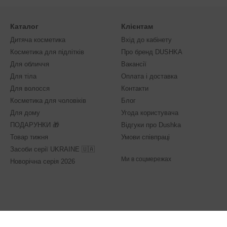
Каталог
Клієнтам
Дитяча косметика
Вхід до кабінету
Косметика для підлітків
Про бренд DUSHKA
Для обличчя
Вакансії
Для тіла
Оплата і доставка
Для волосся
Контакти
Косметика для чоловіків
Блог
Для дому
Угода користувача
ПОДАРУНКИ 🎁
Відгуки про Dushka
Товар тижня
Умови співпраці
Засоби серії UKRAINE 🇺🇦
Ми в соцмережах
Новорічна серія 2026