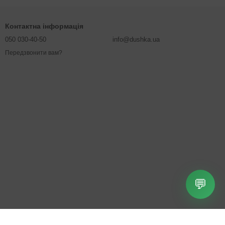
Контактна інформація
050 030-40-50
info@dushka.ua
Передзвонити вам?
💬