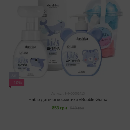
Хіт
−10%
Артикул: НФ-00001413
Набір дитячої косметики «Bubble Gum»
853 грн
948 грн