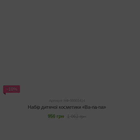
−10%
Артикул: НФ-00001414
Набір дитячої косметики «Ba-na-na»
956 грн
1 062 грн