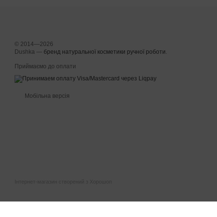
© 2014—2026
Dushka —
бренд натуральної косметики ручної роботи
.
Приймаємо до оплати
Мобільна версія
Інтернет-магазин створений з Хорошоп