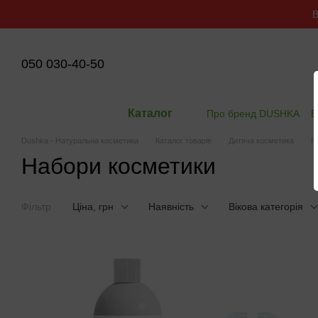
Перейти до основного контенту
В
050 030-40-50
Каталог
Про бренд DUSHKA
В
Dushka - Натуральна косметика
Каталог товарів
Дитяча косметика
Н
Набори косметики
Фільтр
Ціна, грн
Наявність
Вікова категорія