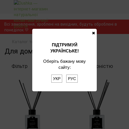
Укр
Всі замовлення, зроблені на вихідних, будуть оброблені в
понеділок 💛
✖
Каталог товарів
Для дому
ПІДТРИМУЙ
Для дому
УКРАЇНСЬКЕ!
Оберіть бажану мову
Фільтр
За популярністю
сайту:
УКР
РУС