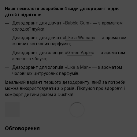
Наші технологи розробили 4 види дезодорантів для
дітей і підлітків:
Дезодорант для дівчат «
Bubble Gum
» — з ароматом
солодкої жуйки;
Дезодорант для дівчат «
Like a Woman
» — з ароматом
жіночих квіткових парфумів;
Дезодорант для хлопців «
Green Apple
» — з ароматом
зеленого яблука;
Дезодорант для хлопців «
Like a Man
» — з ароматом
чоловічих цитрусових парфумів.
Ідеальний варіант першого дезодоранту, який за потреби
можна використовувати з 5 років. Піклуйся про здоров'я і
комфорт дитини разом з Dushka!
Обговорення