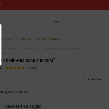
💛
Укр
✖
Відгуки про Dushka
Умови співпраці
талог товарів
Для обличчя
Набори для догляду за обличчям
ексом"
 вітамінним комплексом"
36
1 відгук
В бажання
опичувальної знижки
Замовити швидко