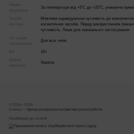
Умови
За температури від +5˚С до +25˚С, уникаючи прям
зберігання
Засоби
Можлива індивідуальна чутливість до компонентів
безпеки
косметичних засобів. Перед використанням бажано
чутливість. Лише для зовнішнього застосування.
Тип шкіри,
Для всіх типів
призначення
Вік
16+
Країна
Україна
виробник
© 2014—2026
Dushka —
бренд натуральної косметики ручної роботи
.
Приймаємо до оплати