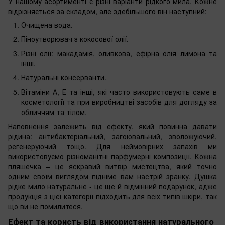
У нашому асортименті є різні варіанти рідкого мила. Кожне
відрізняється за складом, але здебільшого він наступний:
Очищена вода.
Піноутворювач з кокосової олії.
Різні олії: макадамія, оливкова, ефірна олія лимона та
інші.
Натуральні консерванти.
Вітаміни А, Е та інші, які часто використовують саме в
косметології та при виробництві засобів для догляду за
обличчям та тілом.
Наповнення залежить від ефекту, який повинна давати
рідина: антибактеріальний, загоювальний, зволожуючий,
регенеруючий тощо. Для неймовірних запахів ми
використовуємо різноманітні парфумерні композиції. Кожна
пляшечка – це яскравий витвір мистецтва, який точно
одним своїм виглядом підніме вам настрій зранку. Душка
рідке мило натуральне - це ще й відмінний подарунок, адже
продукція з цієї категорії підходить для всіх типів шкіри, так
що ви не помилитеся.
Ефект та користь від використання натурального