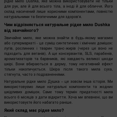
рідке мило Dushka, яке можна використовувати не тільки
для рук, але й для всього тіла, а іноді й для обличчя. Його
склад насичений лише корисними компонентами, повністю
натуральними та безпечними для здоров'я.
Чим відрізняється натуральне рідке мило Dushka
від звичайного?
Звичайне мило, яке можна знайти в будь-якому магазині
або супермаркеті - це суміш синтетичних і хімічних домішок:
лугів, рослинних і тварин транс-жирів (через це воно не
підходить для веганів). А ще консервантів, SLS, парабенів,
ароматизаторів та барвників, які завдають великої шкоди
шкірі. Вони вбираються в дерму, тому негативний ефект
тільки накопичується. Шкіра після такого мила суха,
стягнута, часто з подразненнями.
Натуральне рідке мило Душка – це зовсім інша історія. Ми
використовуємо лише натуральні компоненти та жодних
шкідливих домішок. Саме тому термін придатності мила
всього 6 місяців з дати відкриття. Хоча ми впевнені, що ви
використовуєте його набагато раніше.
Який склад має рідке мило?