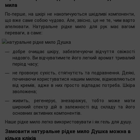
мила
По-перше, на шкірі не накопичуються шкідливі компоненти,
що вже саме собою чудово. Але, звісно, ​​це не те, чим варто
апелювати. Натуральне рідке мило для рук має вагомі
переваги, а саме:
добре очищає шкіру, забезпечуючи відчуття свіжості
надовго. Ви відчуватимете його легкий аромат тривалий
період часу;
не провокує сухість, стягнутість та подразнення. Деякі,
починаючи користуватися нашим милом, відмовляються
від кремів, адже в них просто відпадає потреба. Шкіра
зволожена;
живить, регенерує, знезаражує, тобто може мати
широкий спектр дій в залежності від складу та його
основних активних компонентів.
Наше рідке мило легко використовувати і як гель для душу.
Замовити натуральне рідке мило Душка можна в
кілька кліків