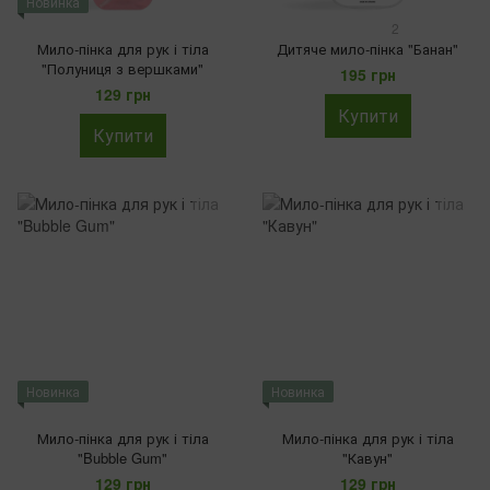
Новинка
2
Мило-пінка для рук і тіла
Дитяче мило-пінка "Банан"
"Полуниця з вершками"
195 грн
129 грн
Купити
Купити
Новинка
Новинка
Мило-пінка для рук і тіла
Мило-пінка для рук і тіла
"Bubble Gum"
"Кавун"
129 грн
129 грн