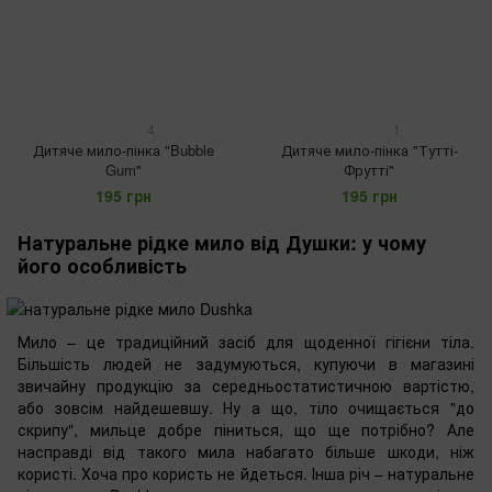
4
1
Дитяче мило-пінка "Bubble
Дитяче мило-пінка "Тутті-
Gum"
Фрутті"
195 грн
195 грн
Натуральне рідке мило від Душки: у чому
його особливість
Мило – це традиційний засіб для щоденної гігієни тіла.
Більшість людей не задумуються, купуючи в магазині
звичайну продукцію за середньостатистичною вартістю,
або зовсім найдешевшу. Ну а що, тіло очищається "до
скрипу", мильце добре піниться, що ще потрібно? Але
насправді від такого мила набагато більше шкоди, ніж
користі. Хоча про користь не йдеться. Інша річ – натуральне