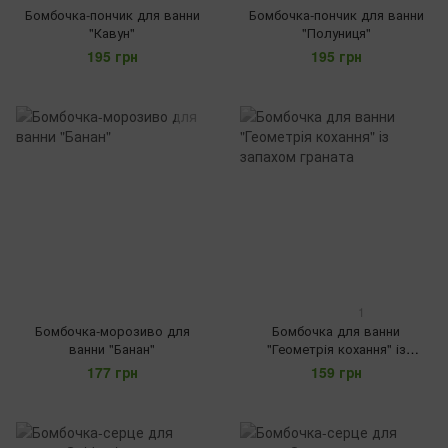
Бомбочка-пончик для ванни
Бомбочка-пончик для ванни
"Кавун"
"Полуниця"
195 грн
195 грн
1
Бомбочка-морозиво для
Бомбочка для ванни
ванни "Банан"
"Геометрія кохання" із
запахом граната
177 грн
159 грн