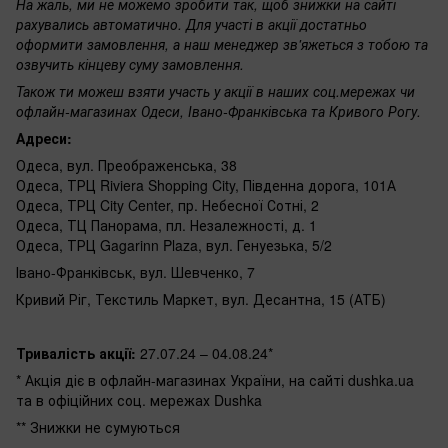
На жаль, ми не можемо зробити так, щоб знижки на сайті
рахувались автоматично. Для участі в акції достатньо
оформити замовлення, а наш менеджер зв'яжеться з тобою та
озвучить кінцеву суму замовлення.
Також ти можеш взяти участь у акції в наших соц.мережах чи
офлайн-магазинах Одеси, Івано-Франківська та Кривого Рогу.
Адреси:
Одеса, вул. Преображенська, 38
Одеса, ТРЦ Riviera Shopping City, Південна дорога, 101А
Одеса, ТРЦ City Center, пр. Небесної Сотні, 2
Одеса, ТЦ Панорама, пл. Незалежності, д. 1
Одеса, ТРЦ Gagarinn Plaza, вул. Генуезька, 5/2
Івано-Франківськ
, вул. Шевченко, 7
Кривий Ріг,
Текстиль Маркет, вул. Десантна, 15 (АТБ)
Тривалість акції:
27.07.24 – 04.08.24*
* Акція діє в офлайн-магазинах України, на сайті dushka.ua
та в офіційних соц. мережах Dushka
** Знижки не сумуються