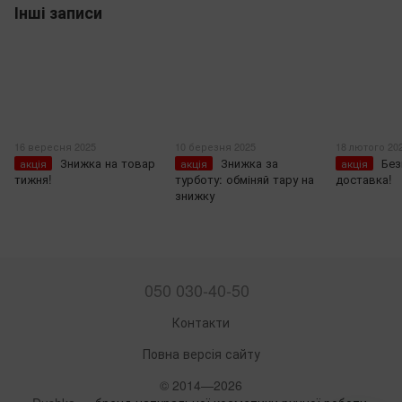
Інші записи
16 вересня 2025
10 березня 2025
18 лютого 20
Знижка на товар
Знижка за
Бе
акція
акція
акція
тижня!
турботу: обміняй тару на
доставка!
знижку
050 030-40-50
Контакти
Повна версія сайту
© 2014—2026