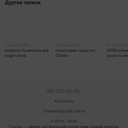
Другие записи
9 декабря 2024
29 ноября 2024
21 октября 2
Новинка! Косметика для
Новогодние средства
WOW-новин
подростков
Dushka
красоты ли
050 030-40-50
Контакты
Полная версия сайта
© 2014—2026
Dushka —
бренд натуральной косметики ручной работы
.