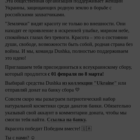
Эта общественная организация поддерживает женщин
Украины, защищающих родную землю в борьбе с
российскими захватчиками.
"Землячки" видят красоту не только во внешности. Они
находят ее проявление в искренней улыбке, мирном небе,
спокойных глазах без тревоги. Красота – это о состоянии
души, свободе, возможности быть собой, родная страна без
войны. И мы, команда Dushka, полностью поддерживаем
это идею!
Приглашаем тебя присоединиться к всеукраинскому сбору,
который продлится
с 01 февраля по 8 марта!
Выбирай средства Dushka
из коллекции "Ukraine"
или
💛
отправляй донат на банку сбора
Совсем скоро мы разыграем патриотический набор
натуральной косметики среди данатов банки. Обязательно
указывай свой аккаунт в комментарии доната, чтобы мы
смогли тебя найти.
Ссылка на банку.
🇺🇦
#красота победит Победим вместе!
Ты с нами? ☺