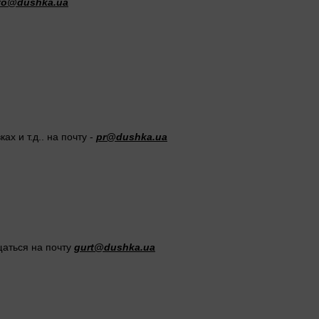
fo@dushka.ua
х и т.д.. на почту -
pr@dushka.ua
щаться на почту
gurt@dushka.ua