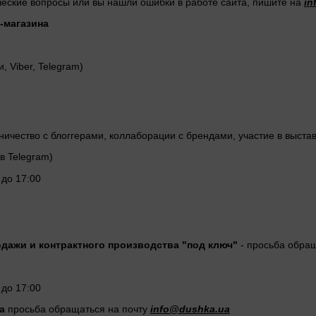
ические вопросы или вы нашли ошибки в работе сайта, пишите на
in
-магазина
и, Viber, Telegram)
ичество с блоггерами, коллаборации с брендами, участие в выставка
 в Telegram)
 до 17:00
дажи и контрактного производства "под ключ"
- просьба обра
 до 17:00
а
просьба обращаться на почту
info@dushka.ua