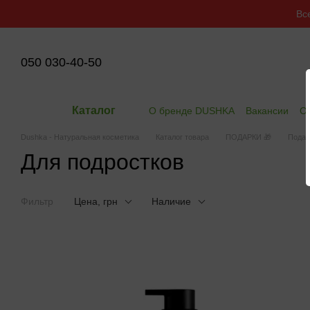
Перейти к основному контенту
Вс
050 030-40-50
Каталог
О бренде DUSHKA
Вакансии
Оп
Dushka - Натуральная косметика
Каталог товара
ПОДАРКИ 🎁
Подар
Для подростков
Фильтр
Цена, грн
Наличие