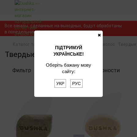
Укр
Все заказы, сделанные на выходных, будут обработаны
в понедельник 💛
✖
Каталог товара
Для волос
Шампуни для волос
Твердые
ПІДТРИМУЙ
Твердые шампуни
УКРАЇНСЬКЕ!
Оберіть бажану мову
Фильтр
По популярности
сайту:
УКР
РУС