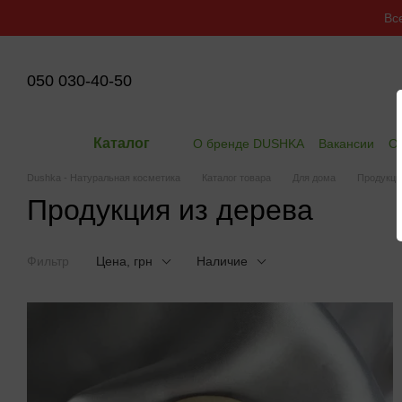
Перейти к основному контенту
Вс
050 030-40-50
Каталог
О бренде DUSHKA
Вакансии
Оп
Dushka - Натуральная косметика
Каталог товара
Для дома
Продукци
Продукция из дерева
Фильтр
Цена, грн
Наличие