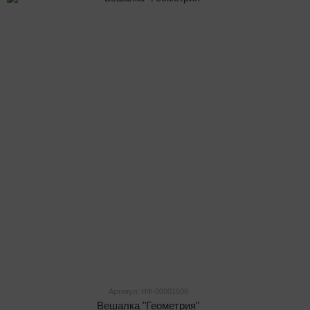
Артикул: НФ-00001508
Вешалка "Геометрия"