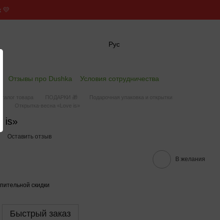
 💛
Рус
✖
е
Отзывы про Dushka
Условия сотрудничества
аталог товара
ПОДАРКИ 🎁
Подарочная упаковка и открытки
ka
Открытка-весна «Love is»
 is»
Оставить отзыв
В желания
пительной скидки
Быстрый заказ