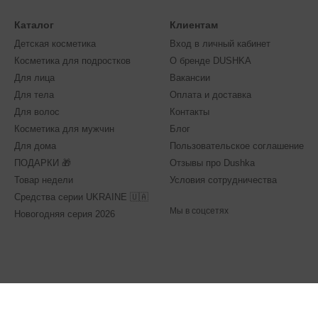
Каталог
Клиентам
Детская косметика
Вход в личный кабинет
Косметика для подростков
О бренде DUSHKA
Для лица
Вакансии
Для тела
Оплата и доставка
Для волос
Контакты
Косметика для мужчин
Блог
Для дома
Пользовательское соглашение
ПОДАРКИ 🎁
Отзывы про Dushka
Товар недели
Условия сотрудничества
Средства серии UKRAINE 🇺🇦
Мы в соцсетях
Новогодняя серия 2026