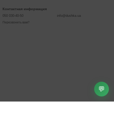
Контактная информация
050 030-40-50
info@dushka.ua
Перезвонить вам?
💬