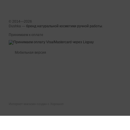
© 2014—2026
Dushka —
бренд натуральной косметики ручной работы
.
Принимаем к оплате
Мобильная версия
Интернет-магазин создан с Хорошоп