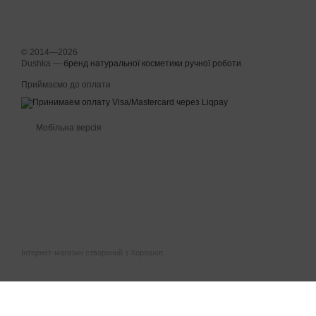
© 2014—2026
Dushka —
бренд натуральної косметики ручної роботи
.
Приймаємо до оплати
Мобільна версія
Інтернет-магазин створений з Хорошоп