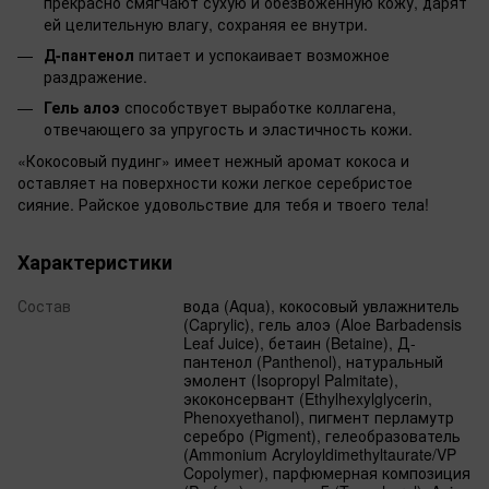
прекрасно смягчают сухую и обезвоженную кожу, дарят
ей целительную влагу, сохраняя ее внутри.
Д-пантенол
питает и успокаивает возможное
раздражение.
Гель алоэ
способствует выработке коллагена,
отвечающего за упругость и эластичность кожи.
«Кокосовый пудинг» имеет нежный аромат кокоса и
оставляет на поверхности кожи легкое серебристое
сияние. Райское удовольствие для тебя и твоего тела!
Характеристики
Состав
вода (Aqua), кокосовый увлажнитель
(Caprylic), гель алоэ (Aloe Barbadensis
Leaf Juice), бетаин (Betaine), Д-
пантенол (Panthenol), натуральный
эмолент (Isopropyl Palmitate),
экоконсервант (Ethylhexylglycerin,
Phenoxyethanol), пигмент перламутр
серебро (Pigment), гелеобразователь
(Ammonium Acryloyldimethyltaurate/VP
Copolymer), парфюмерная композиция