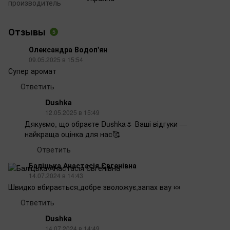
производитель
Отзывы
5
Олександра Водоп'ян
09.05.2025 в 15:54
Супер аромат
Ответить
Dushka
12.05.2025 в 15:49
Дякуємо, що обраєте Dushka🌷 Ваші відгуки —
найкраща оцінка для нас🥰
Ответить
Баліцька Анастасія Євгенівна
14.07.2024 в 14:43
Швидко вбирається,добре зволожує,запах вау 🍬
Ответить
Dushka
14.07.2024 в 14:49