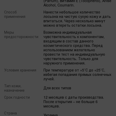
(Parfum), витамин Е (Tocopherol), Anise
Alcohol, Coumarin.
Способ
Нанести небольшое количество
применения
лосьона на чистую сухую кожу и дать
впитаться. Через несколько минут
можно втереть остатки лосьона.
Меры
Возможна индивидуальная
предосторожности
чувствительность к компонентам,
входящим в состав данного
косметического средства. Перед
использованием желательно
провести тест на индивидуальную
чувствительность. Только для
наружного применения.
Условия хранения
При температуре от +5˚С до +25˚С,
избегая попадания прямых солнечных
лучей.
Тип кожи,
Для всех типов
назначение
Срок годности
12 месяцев с даты производства.
После открытия – не больше 6
месяцев.
Страна
Украина