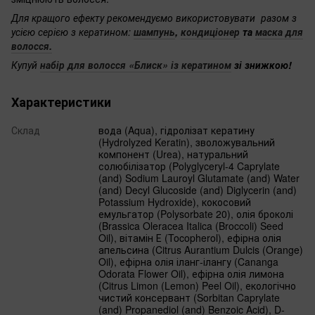
Для кращого ефекту рекомендуємо використовувати разом з
усією серією з кератином:
шампунь
,
кондиціонер
та
маска для
волосся
.
Купуй
набір для волосся «Блиск» із кератином
зі знижкою!
Характеристики
Склад
вода (Aqua), гідролізат кератину
(Hydrolyzed Keratin), зволожувальний
компонент (Urea), натуральний
солюбілізатор (Polyglyceryl-4 Caprylate
(and) Sodium Lauroyl Glutamate (and) Water
(and) Decyl Glucoside (and) Diglycerin (and)
Potassium Hydroxide), кокосовий
емульгатор (Polysorbate 20), олія броколі
(Brassica Oleracea Italica (Broccoli) Seed
Oil), вітамін Е (Tocopherol), ефірна олія
апельсина (Citrus Aurantium Dulcis (Orange)
Oil), ефірна олія іланг-ілангу (Cananga
Odorata Flower Oil), ефірна олія лимона
(Citrus Limon (Lemon) Peel Oil), екологічно
чистий консервант (Sorbitan Caprylate
(and) Propanediol (and) Benzoic Acid), D-