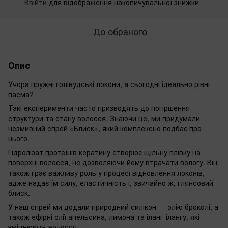
Ввійти
для відображення накопичувальної знижки
%
До обраного
Опис
Учора пружні голівудські локони, а сьогодні ідеально рівні
пасма?
Такі експерименти часто призводять до погіршення
структури та стану волосся. Знаючи це, ми придумали
незмивний спрей «Блиск», який комплексно подбає про
нього.
Гідролізат протеїнів кератину створює щільну плівку на
поверхні волосся, не дозволяючи йому втрачати вологу. Він
також грає важливу роль у процесі відновлення локонів,
адже надає їм силу, еластичність і, звичайно ж, глянсовий
блиск.
У наш спрей ми додали природний силікон — олію броколі, а
також ефірні олії апельсина, лимона та іланг-ілангу, які
зміцнюють волосся.