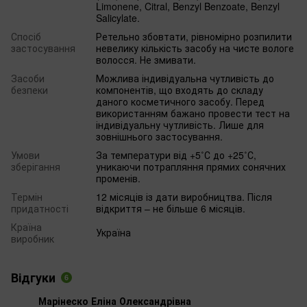
Limonene, Citral, Benzyl Benzoate, Benzyl
Salicylate.
Спосіб
Ретельно збовтати, рівномірно розпилити
застосування
невелику кількість засобу на чисте вологе
волосся. Не змивати.
Засоби
Можлива індивідуальна чутливість до
безпеки
компонентів, що входять до складу
даного косметичного засобу. Перед
використанням бажано провести тест на
індивідуальну чутливість. Лише для
зовнішнього застосування.
Умови
За температури від +5˚С до +25˚С,
зберігання
уникаючи потрапляння прямих сонячних
променів.
Термін
12 місяців із дати виробництва. Після
придатності
відкриття – не більше 6 місяців.
Країна
Україна
виробник
Відгуки
6
Марінеско Еліна Олександрівна