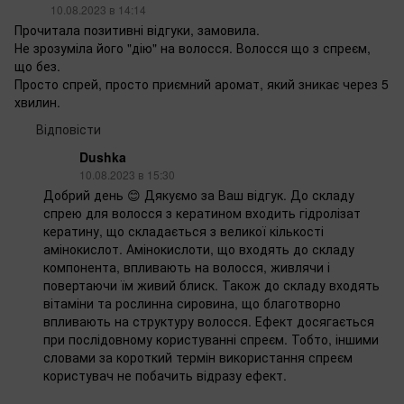
10.08.2023 в 14:14
Прочитала позитивні відгуки, замовила.
Не зрозуміла його "дію" на волосся. Волосся що з спреєм,
що без.
Просто спрей, просто приємний аромат, який зникає через 5
хвилин.
Відповісти
Dushka
10.08.2023 в 15:30
Добрий день 😊 Дякуємо за Ваш відгук. До складу
спрею для волосся з кератином входить гідролізат
кератину, що складається з великої кількості
амінокислот. Амінокислоти, що входять до складу
компонента, впливають на волосся, живлячи і
повертаючи їм живий блиск. Також до складу входять
вітаміни та рослинна сировина, що благотворно
впливають на структуру волосся. Ефект досягається
при послідовному користуванні спреєм. Тобто, іншими
словами за короткий термін використання спреєм
користувач не побачить відразу ефект.