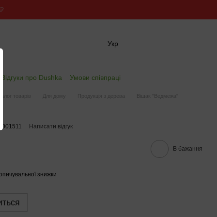
💛
Укр
✖
Відгуки про Dushka
Умови співпраці
талог товарів
Для дому
Продукція з дерева
Вішак "Ведмежа"
0001511
Написати відгук
В бажання
опичувальної знижки
иться