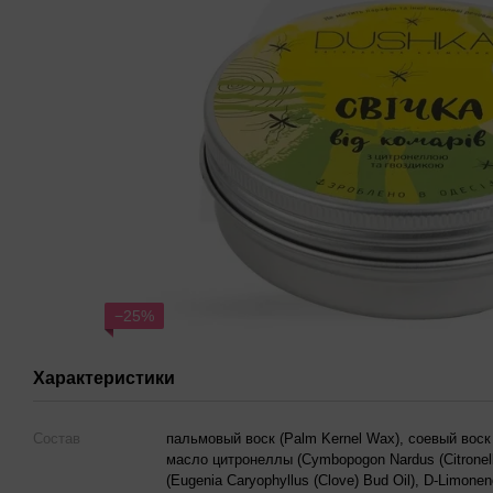
−25%
Характеристики
Состав
пальмовый воск (Palm Kernel Wax), соевый воск
масло цитронеллы (Cymbopogon Nardus (Citronell
(Eugenia Caryophyllus (Clove) Bud Oil), D-Limonene,