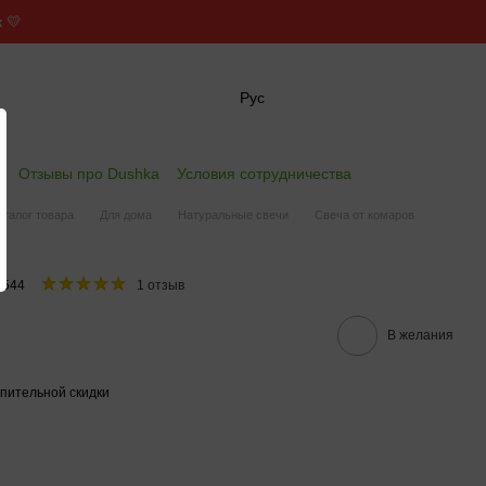
 💛
Рус
✖
е
Отзывы про Dushka
Условия сотрудничества
аталог товара
Для дома
Натуральные свечи
Свеча от комаров
г
0544
1 отзыв
В желания
пительной скидки