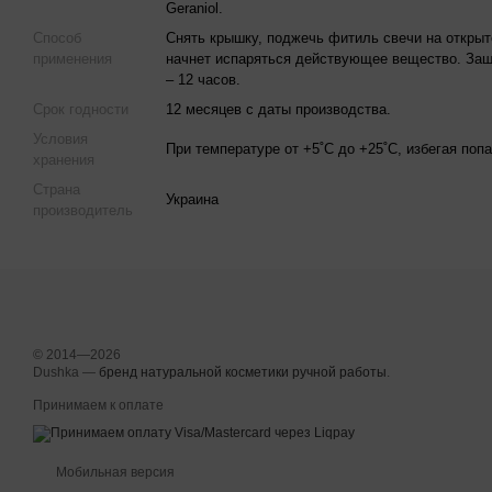
Geraniol.
Способ
Снять крышку, поджечь фитиль свечи на открыт
применения
начнет испаряться действующее вещество. Защ
– 12 часов.
Срок годности
12 месяцев с даты производства.
Условия
При температуре от +5˚С до +25˚С, избегая по
хранения
Страна
Украина
производитель
© 2014—2026
Dushka —
бренд натуральной косметики ручной работы
.
Принимаем к оплате
Мобильная версия