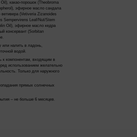
 Oil), какао-порошок (Theobroma
opherol), эфирное масло сандала
 ветивера (Vetiveria Zizanoides
us Sempervirens Leaf/Nut/Stem
lin Oil), эфирное масло кедра
тый консервант (Sorbitan
ne.
у или налить в ладонь,
точной водой.
ь к компонентам, входящим в
Перед использованием желательно
льность. Только для наружного
 попадания прямых солнечных
рытия – не больше 6 месяцев.