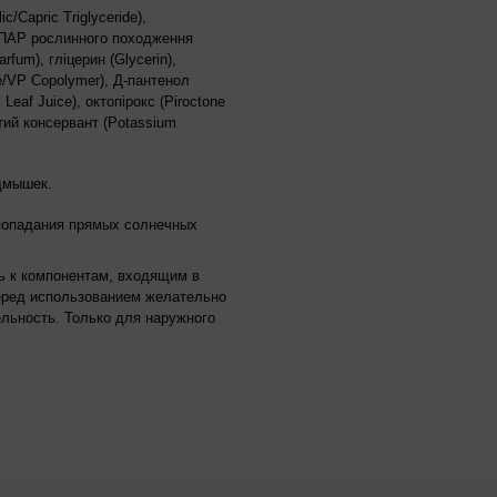
/Capric Triglyceride),
, ПАР рослинного походження
rfum), гліцерин (Glycerin),
e/VP Copolymer), Д-пантенол
Leaf Juice), октопірокс (Piroctone
истий консервант (Potassium
дмышек.
 попадания прямых солнечных
ь к компонентам, входящим в
Перед использованием желательно
льность. Только для наружного