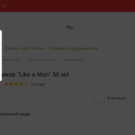
 💛
Рус
✖
е
Отзывы про Dushka
Условия сотрудничества
аталог товара
Детская косметика
Дезодоранты
иков "Like a Man" 50 мл
1 отзыв
В желания
пительной скидки