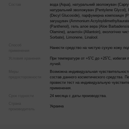
Состав
вода (Aqua), натуральний зволожувач (Caprylic
натуральний зволожувач (Pentylene Glycol)
(Decyl Glucoside), парфумерна композиція (Pa
загущувач (Ammonium Acryloyldimethyltaurat
(Panthenol), гель алое вера (Aloe Barbadensis 
Olamine), алантоїн (Аllantoin), екологічно ч
Sorbate), Limonene, Linalool.
Способ
Нанести средство на чистую сухую кожу по
применения
Условия хранения
При температуре от +5˚С до +25˚С, избегая
лучей.
Меры
Возможна индивидуальная чувствительност
предосторожности
состав данного косметического средства. 
провести тест на индивидуальную чувствите
применения.
Срок годности
24 месяца с даты производства.
Страна
Украина
производитель