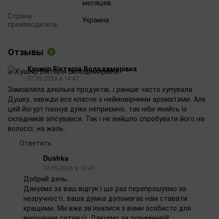
месяцев.
Страна
Украина
производитель
Отзывы
9
Кушнір Вікторія Володимирівна
07.09.2024 в 14:47
Замовляла декілька продуктів, і раніше часто купувала
Душку, завжди все класне з неймовірними ароматами. Але
цей йогурт пахнув дуже неприємно, так ніби якийсь із
складників зіпсувався. Так і не вийшло спробувати його на
волоссі, на жаль.
Ответить
Dushka
12.09.2024 в 16:40
Добрий день.
Дякуємо за ваш відгук і ще раз перепрошуємо за
незручності, ваша думка допомагає нам ставати
кращими. Ми вже зв'язалися з вами особисто для
вирішення ситуації. Дякуємо за розуміння🌸