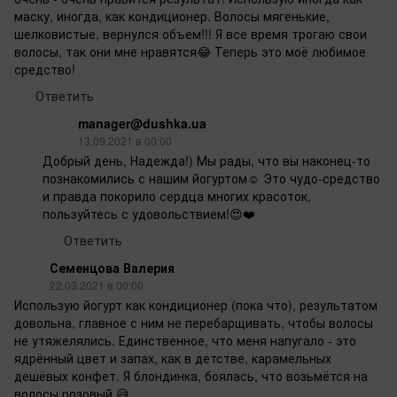
маску, иногда, как кондиционер. Волосы мягенькие,
шелковистые, вернулся объем!!! Я все время трогаю свои
волосы, так они мне нравятся😂 Теперь это моё любимое
средство!
Ответить
manager@dushka.ua
13.09.2021 в 00:00
Добрый день, Надежда!) Мы рады, что вы наконец-то
познакомились с нашим йогуртом☺️ Это чудо-средство
и правда покорило сердца многих красоток,
пользуйтесь с удовольствием!😍❤️
Ответить
Семенцова Валерия
22.03.2021 в 00:00
Использую йогурт как кондиционер (пока что), результатом
довольна, главное с ним не перебарщивать, чтобы волосы
не утяжелялись. Единственное, что меня напугало - это
ядрённый цвет и запах, как в детстве, карамельных
дешёвых конфет. Я блондинка, боялась, что возьмётся на
волосы розовый 😅