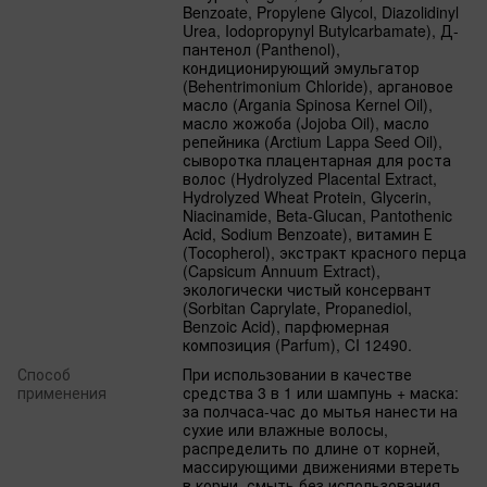
Benzoate, Propylene Glycol, Diazolidinyl
Urea, Iodopropynyl Butylcarbamate), Д-
пантенол (Panthenol),
кондиционирующий эмульгатор
(Behentrimonium Chloride), аргановое
масло (Argania Spinosa Kernel Oil),
масло жожоба (Jojoba Oil), масло
репейника (Arctium Lappa Seed Oil),
сыворотка плацентарная для роста
волос (Hydrolyzed Placental Extract,
Hydrolyzed Wheat Protein, Glycerin,
Niacinamide, Beta-Glucan, Рantothenic
Acid, Sodium Benzoate), витамин Е
(Tocopherol), экстракт красного перца
(Capsicum Annuum Extract),
экологически чистый консервант
(Sorbitan Caprylate, Propanediol,
Benzoic Acid), парфюмерная
композиция (Parfum), CI 12490.
Способ
При использовании в качестве
применения
средства 3 в 1 или шампунь + маска:
за полчаса-час до мытья нанести на
сухие или влажные волосы,
распределить по длине от корней,
массирующими движениями втереть
в корни, смыть без использования