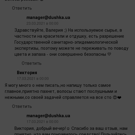
Ответить
manager@dushka.ua
23.03.2021 в 00:00
Здравствуйте, Валерия ;) На используемое сырье, в
частности на красители и отдушку, есть разрешение
Государственной санитарно-эпидемиологической
экспертизы, поэтому можете не переживать по поводу
цвета и запаха - они совершенно безопасны 💛
Ответить
Виктория
17.03.2021 в 00:00
Я могу много о нем писать,но напишу только самое
главное,приятно пахнет, волосы стают послушными и
нежными,со своей задачей справляется на все сто 😍❤️
Ответить
manager@dushka.ua
17.03.2021 в 00:00
Виктория, добрый вечер!☺️ Спасибо за ваш отзыв, нам
приятно, что вам понравилось средство! Пользуйтесь