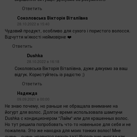
Ответить
Соколовська Вікторія Віталіївна
28.10.2022 в 15:40
Чудовий продукт, особливо для сухого і пористого волосся.
Відчуття м’якості неймовірне ❤️
Ответить
Dushka
28.10.2022 в 16:18
Соколовська Вікторія Віталіївна, дуже дякуємо за ваш
відгук. Користуйтесь із радістю ;)
Ответить
Надежда
09.09.2021 в 00:00
Не знаю почему, но раньше не обращала внимание на
йогурт для волос. Долгое время использовала шампуни
Dushka с кондиционером "Лайм" или для крашенных волос.
Но тут решила попробовать что-то новенькое для себя и не
пожалела. Это же находка для моих тонких волос! Мне
очень - очень нравится результат! Использую иногда как