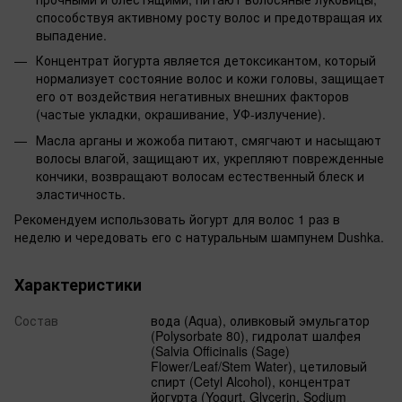
способствуя активному росту волос и предотвращая их
выпадение.
Концентрат йогурта является детоксикантом, который
нормализует состояние волос и кожи головы, защищает
его от воздействия негативных внешних факторов
(частые укладки, окрашивание, УФ-излучение).
Масла арганы и жожоба питают, смягчают и насыщают
волосы влагой, защищают их, укрепляют поврежденные
кончики, возвращают волосам естественный блеск и
эластичность.
Рекомендуем использовать йогурт для волос 1 раз в
неделю и чередовать его с натуральным шампунем Dushka.
Характеристики
Состав
вода (Aqua), оливковый эмульгатор
(Polysorbate 80), гидролат шалфея
(Salvia Officinalis (Sage)
Flower/Leaf/Stem Water), цетиловый
спирт (Cetyl Alcohol), концентрат
йогурта (Yogurt, Glycerin, Sodium