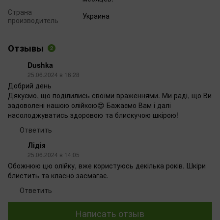
Страна
Украина
производитель
Отзывы
2
Dushka
25.06.2024 в 16:28
Добрий день
Дякуємо, що поділились своїми враженнями. Ми раді, що Ви
задоволені нашою олійкою😍 Бажаємо Вам і далі
насолоджуватись здоровою та блискучою шкірою!
Ответить
Лідія
25.06.2024 в 14:05
Обожнюю цю олійку, вже користуюсь декілька років. Шкіри
блистить та класно засмагає.
Ответить
Написать отзыв