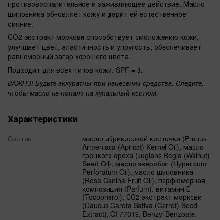
противовоспалительное и заживляющее действие. Масло
шиповника обновляет кожу и дарит ей естественное
сияние.
CO2 экстракт моркови способствует омоложению кожи,
улучшает цвет, эластичность и упругость, обеспечивает
равномерный загар хорошего цвета.
Подходит для всех типов кожи. SPF = 3.
ВАЖНО! Будьте аккуратны при нанесении средства. Следите,
чтобы масло не попало на купальный костюм.
Характеристики
Состав
масло абрикосовой косточки (Prunus
Armeniaca (Apricot) Kernel Oil), масло
грецкого ореха (Juglans Regia (Walnut)
Seed Oil), масло зверобоя (Hypericum
Perforatum Oil), масло шиповника
(Rosa Canina Fruit Oil), парфюмерная
композиция (Parfum), витамин Е
(Tocopherol), СО2 экстракт моркови
(Daucus Carota Sativa (Carrot) Seed
Extract), CI 77019, Benzyl Benzoate.