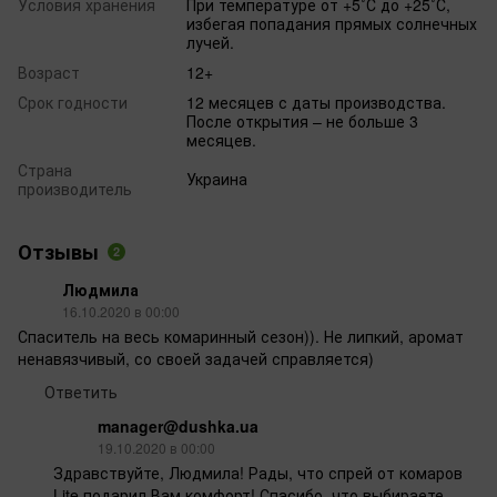
Условия хранения
При температуре от +5˚С до +25˚С,
избегая попадания прямых солнечных
лучей.
Возраст
12+
Срок годности
12 месяцев с даты производства.
После открытия – не больше 3
месяцев.
Страна
Украина
производитель
Отзывы
2
Людмила
16.10.2020 в 00:00
Спаситель на весь комаринный сезон)). Не липкий, аромат
ненавязчивый, со своей задачей справляется)
Ответить
manager@dushka.ua
19.10.2020 в 00:00
Здравствуйте, Людмила! Рады, что спрей от комаров
Lite подарил Вам комфорт! Спасибо, что выбираете