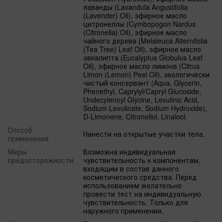
лаванды (Lavandula Angustifolia
(Lavender) Oil), эфирное масло
цитронеллы (Cymbopogon Nardus
(Citronella) Oil), эфирное масло
чайного дерева (Melaleuca Alternifolia
(Tea Tree) Leaf Oil), эфирное масло
эвкалипта (Eucalyptus Globulus Leaf
Oil), эфирное масло лимона (Citrus
Limon (Lemon) Peel Oil), экологически
чистый консервант (Aqua, Glycerin,
Phenethyl, Caprylyl/Capryl Glucoside,
Undecylenoyl Glycine, Levulinic Acid,
Sodium Levulinate, Sodium Hydroxide),
D-Limonene, Citronellol, Linalool.
Способ
Нанести на открытые участки тела.
применения
Меры
Возможна индивидуальная
предосторожности
чувствительность к компонентам,
входящим в состав данного
косметического средства. Перед
использованием желательно
провести тест на индивидуальную
чувствительность. Только для
наружного применения.