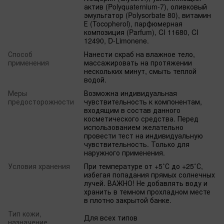
актив (Polyquaternium-7), оливковый
эмульгатор (Polysorbate 80), витамин
Е (Tocopherol), парфюмерная
композиция (Parfum), CI 11680, CI
12490, D-Limonene.
Способ
Нанести скраб на влажное тело,
применения
массажировать на протяжении
нескольких минут, смыть теплой
водой.
Меры
Возможна индивидуальная
предосторожности
чувствительность к компонентам,
входящим в состав данного
косметического средства. Перед
использованием желательно
провести тест на индивидуальную
чувствительность. Только для
наружного применения.
Условия хранения
При температуре от +5˚С до +25˚С,
избегая попадания прямых солнечных
лучей. ВАЖНО! Не добавлять воду и
хранить в темном прохладном месте
в плотно закрытой банке.
Тип кожи,
Для всех типов
назначение