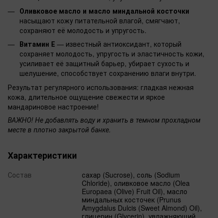
Оливковое масло и масло миндальной косточки
насыщают кожу питательной влагой, смягчают,
сохраняют её молодость и упругость.
Витамин Е
— известный антиоксидант, который
сохраняет молодость, упругость и эластичность кожи,
усиливает её защитный барьер, убирает сухость и
шелушение, способствует сохранению влаги внутри.
Результат регулярного использования: гладкая нежная
кожа, длительное ощущение свежести и яркое
мандариновое настроение!
ВАЖНО! Не добавлять воду и хранить в темном прохладном
месте в плотно закрытой банке.
Характеристики
Состав
сахар (Sucrose), соль (Sodium
Chloride), оливковое масло (Olea
Europaea (Olive) Fruit Oil), масло
миндальных косточек (Prunus
Amygdalus Dulcis (Sweet Almond) Oil),
глицерин (Glycerin), увлажняющий