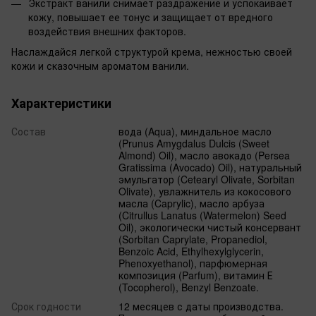
Экстракт ванили снимает раздражение и успокаивает
кожу, повышает ее тонус и защищает от вредного
воздействия внешних факторов.
Наслаждайся легкой структурой крема, нежностью своей
кожи и сказочным ароматом ванили.
Характеристики
Состав
вода (Aqua), миндальное масло
(Prunus Amygdalus Dulcis (Sweet
Almond) Oil), масло авокадо (Persea
Gratissima (Avocado) Oil), натуральный
эмульгатор (Cetearyl Olivate, Sorbitan
Olivate), увлажнитель из кокосового
масла (Caprylic), масло арбуза
(Citrullus Lanatus (Watermelon) Seed
Oil), экологически чистый консервант
(Sorbitan Caprylate, Propanediol,
Benzoic Acid, Ethylhexylglycerin,
Phenoxyethanol), парфюмерная
композиция (Parfum), витамин Е
(Tocopherol), Benzyl Benzoate.
Срок годности
12 месяцев с даты производства.