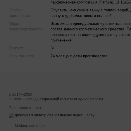
парфюмерная композиция (Parfum), CI 16255,
Способ
Опустить бомбочку в ванну с теплой водой,
применения
ванну с удовольствием и пользой!
Меры
Возможна индивидуальная чувствительност
предосторожности
состав данного косметического средства. 
провести тест на индивидуальную чувствите
применения.
Возраст
3+
Срок годности
24 месяца с даты производства.
© 2014—2026
Dushka —
бренд натуральной косметики ручной работы
.
Принимаем к оплате
Мобильная версия