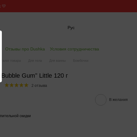
 💛
Рус
✖
е
Отзывы про Dushka
Условия сотрудничества
аталог товара
Для тела
Для ванны
Бомбочки
ubble Gum" Little 120 г
2 отзыва
В желания
пительной скидки