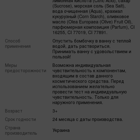
лимонная кислота (Citric Acid), сахар
(Sucrose), морская соль (Sea Salt),
вода очищенная (Aqua), крахмал
кукурузный (Corn Starch), оливковое
масло (Olea Europaea (Olive) Fruit Oil),
парфюмерная композиция (Parfum), CI
16255, CI 77019, CI 77891.
Способ
Опустить бомбочку в ванну с теплой
применения
водой, дать раствориться.
Принимать ванну с удовольствием и
пользой!
Меры
Возможна индивидуальная
предосторожности
чувствительность к компонентам,
входящим в состав данного
косметического средства. Перед
использованием желательно
провести тест на индивидуальную
чувствительность. Только для
наружного применения.
Возраст
3+
Срок годности
24 месяца с даты производства.
Страна
Украина
производитель