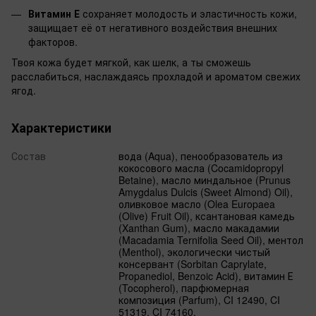
Витамин Е
сохраняет молодость и эластичность кожи,
защищает её от негативного воздействия внешних
факторов.
Твоя кожа будет мягкой, как шелк, а ты сможешь
расслабиться, наслаждаясь прохладой и ароматом свежих
ягод.
Характеристики
Состав
вода (Aqua), пенообразователь из
кокосового масла (Cocamidopropyl
Betaine), масло миндальное (Prunus
Amygdalus Dulcis (Sweet Almond) Oil),
оливковое масло (Olea Europaea
(Olive) Fruit Oil), ксантановая камедь
(Xanthan Gum), масло макадамии
(Macadamia Ternifolia Seed Oil), ментол
(Menthol), экологически чистый
консервант (Sorbitan Caprylate,
Propanediol, Benzoic Acid), витамин Е
(Tocopherol), парфюмерная
композиция (Parfum), CI 12490, CI
51319, CI 74160.