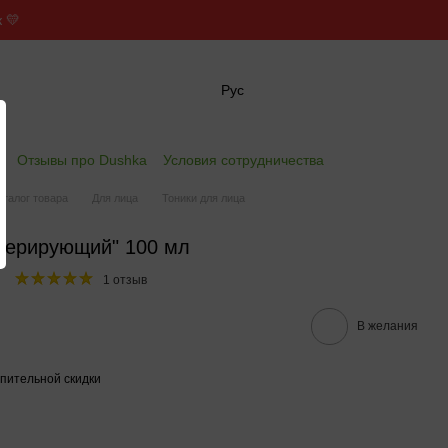
 💛
Рус
✖
е
Отзывы про Dushka
Условия сотрудничества
аталог товара
Для лица
Тоники для лица
енерирующий" 100 мл
1 отзыв
В желания
пительной скидки