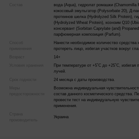
Состав
вода (Aqua), гидролат ромашки (Chamomilla R
кокосовый эмульгатор (Polysorbate 20), Д-па
протеинов шелка (Hydrolyzed Silk Protein), 
(Hydrolyzed Wheat Protein), коэнзим Q10 (Ubi
консервант (Sorbitan Caprylate (and) Propanedi
парфюмерная композиция (Parfum).
Способ
Нанести необходимое количество средства 
применения
протереть лицо, избегая участков вокруг гла
Возраст
14+
Условия хранения
При температуре от +5˚С до +25˚С, избегая
лучей.
Срок годности
24 месяца с даты производства.
Меры
Возможна индивидуальная чувствительност
предосторожности
состав данного косметического средства. 
провести тест на индивидуальную чувствите
применения.
Страна
Украина
производитель