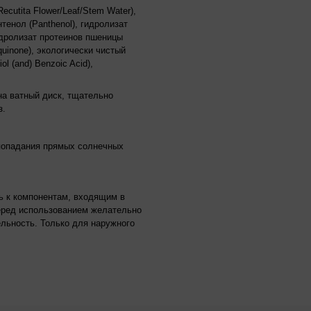
ecutita Flower/Leaf/Stem Water),
нтенол (Panthenol), гидролизат
гидролизат протеинов пшеницы
quinone), экологически чистый
ol (and) Benzoic Acid),
на ватный диск, тщательно
з.
 попадания прямых солнечных
ь к компонентам, входящим в
Перед использованием желательно
льность. Только для наружного