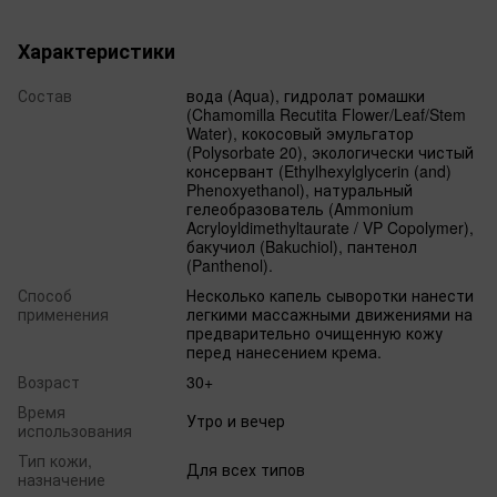
Характеристики
Состав
вода (Aqua), гидролат ромашки
(Chamomilla Recutita Flower/Leaf/Stem
Water), кокосовый эмульгатор
(Polysorbate 20), экологически чистый
консервант (Ethylhexylglycerin (and)
Phenoxyethanol), натуральный
гелеобразователь (Ammonium
Acryloyldimethyltaurate / VP Copolymer),
бакучиол (Bakuchiol), пантенол
(Panthenol).
Способ
Несколько капель сыворотки нанести
применения
легкими массажными движениями на
предварительно очищенную кожу
перед нанесением крема.
Возраст
30+
Время
Утро и вечер
использования
Тип кожи,
Для всех типов
назначение