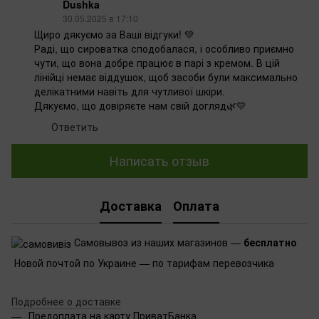
Dushka
30.05.2025 в 17:10
Щиро дякуємо за Ваші відгуки! 💚
Раді, що сироватка сподобалася, і особливо приємно
чути, що вона добре працює в парі з кремом. В цій
лінійці немає віддушок, щоб засоби були максимально
делікатними навіть для чутливої шкіри.
Дякуємо, що довіряєте нам свій догляд🌿💛
Ответить
Написать отзыв
Доставка
Оплата
Самовывоз из наших магазинов —
бесплатно
Новой почтой по Украине — по тарифам перевозчика
Подробнее о доставке
Предоплата на карту ПриватБанка