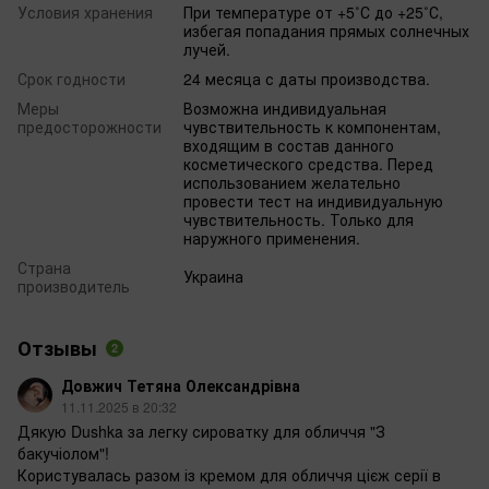
Условия хранения
При температуре от +5˚С до +25˚С,
избегая попадания прямых солнечных
лучей.
Срок годности
24 месяца с даты производства.
Меры
Возможна индивидуальная
предосторожности
чувствительность к компонентам,
входящим в состав данного
косметического средства. Перед
использованием желательно
провести тест на индивидуальную
чувствительность. Только для
наружного применения.
Страна
Украина
производитель
Отзывы
2
Довжич Тетяна Олександрівна
11.11.2025 в 20:32
Дякую Dushka за легку сироватку для обличчя "З
бакучіолом"!
Користувалась разом із кремом для обличчя цієж серії в