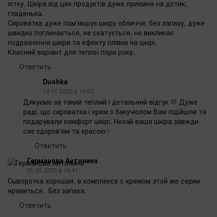
літку. Шкіра від цих продуктів дуже приємна на дотик,
гладенька.
Сироватка дуже пом'якшує шкіру обличчя, без запаху, дуже
швидко поглинається, не скатується, не викликає
подразнення шкіри та ефекту плівки на шкірі.
Класний варіант для теплої пори року.
Ответить
Dushka
13.11.2025 в 10:50
Дякуємо за такий теплий і детальний відгук 💛 Дуже
раді, що сироватка і крем з бакучіолом Вам підійшли та
подарували комфорт шкірі. Нехай ваша шкіра завжди
сяє здоров'ям та красою✨
Ответить
Германова Антонина
30.05.2025 в 16:41
Сыворотка хорошая, в комплексе с кремом этой же серии
нравиться . Без запаха.
Ответить