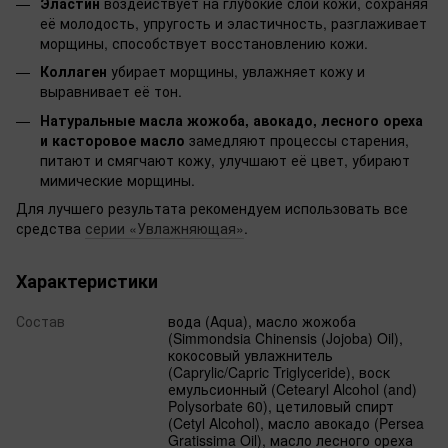
Эластин
воздействует на глубокие слои кожи, сохраняя
её молодость, упругость и эластичность, разглаживает
морщины, способствует восстановлению кожи.
Коллаген
убирает морщины, увлажняет кожу и
выравнивает её тон.
Натуральные масла жожоба, авокадо, лесного ореха
и касторовое масло
замедляют процессы старения,
питают и смягчают кожу, улучшают её цвет, убирают
мимические морщины.
Для лучшего результата рекомендуем использовать все
средства
серии «Увлажняющая»
.
Характеристики
Состав
вода (Aqua), масло жожоба
(Simmondsia Chinensis (Jojoba) Oil),
кокосовый увлажнитель
(Caprylic/Capric Triglyceride), воск
емульсионный (Cetearyl Alcohol (and)
Polysorbate 60), цетиловый спирт
(Cetyl Alcohol), масло авокадо (Persea
Gratissima Oil), масло лесного ореха