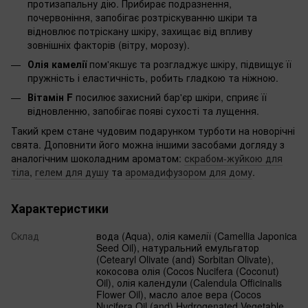
протизапальну дію. Прибирає подразнення,
почервоніння, запобігає розтріскуванню шкіри та
відновлює потріскану шкіру, захищає від впливу
зовнішніх факторів (вітру, морозу).
Олія камелії
пом'якшує та розгладжує шкіру, підвищує її
пружність і еластичність, робить гладкою та ніжною.
Вітамін F
посилює захисний бар'єр шкіри, сприяє її
відновленню, запобігає появі сухості та лущення.
Такий крем стане чудовим подарунком турботи на новорічні
свята. Доповнити його можна іншими засобами догляду з
аналогічним шоколадним ароматом:
скрабом-жуйкою для
тіла
,
гелем для душу
та
аромадифузором для дому
.
Характеристики
Склад
вода (Aqua), олія камелії (Camellia Japonica
Seed Oil), натуральний емульгатор
(Cetearyl Olivate (and) Sorbitan Olivate),
кокосова олія (Cocos Nucifera (Coconut)
Oil), олія календули (Calendula Officinalis
Flower Oil), масло алое вера (Cocos
Nucifera Oil (and) Hydrogenated Vegetable