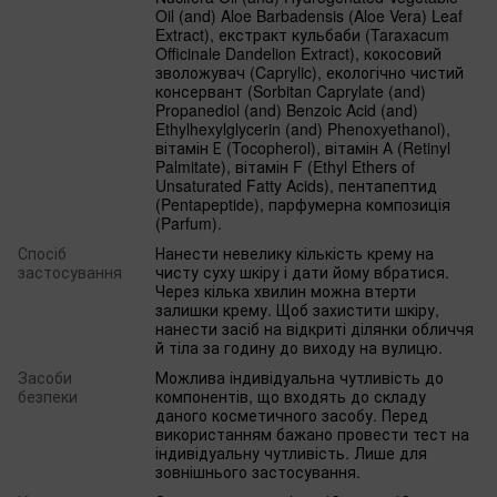
Oil (and) Aloe Barbadensis (Aloe Vera) Leaf
Extract), екстракт кульбаби (Taraxacum
Officinale Dandelion Extract), кокосовий
зволожувач (Caprylic), екологічно чистий
консервант (Sorbitan Caprylate (and)
Propanediol (and) Benzoic Acid (and)
Ethylhexylglycerin (and) Phenoxyethanol),
вітамін Е (Tocopherol), вітамін А (Retinyl
Palmitate), вітамін F (Ethyl Ethers of
Unsaturated Fatty Acids), пентапептид
(Pentapeptide), парфумерна композиція
(Parfum).
Спосіб
Нанести невелику кількість крему на
застосування
чисту суху шкіру і дати йому вбратися.
Через кілька хвилин можна втерти
залишки крему. Щоб захистити шкіру,
нанести засіб на відкриті ділянки обличчя
й тіла за годину до виходу на вулицю.
Засоби
Можлива індивідуальна чутливість до
безпеки
компонентів, що входять до складу
даного косметичного засобу. Перед
використанням бажано провести тест на
індивідуальну чутливість. Лише для
зовнішнього застосування.