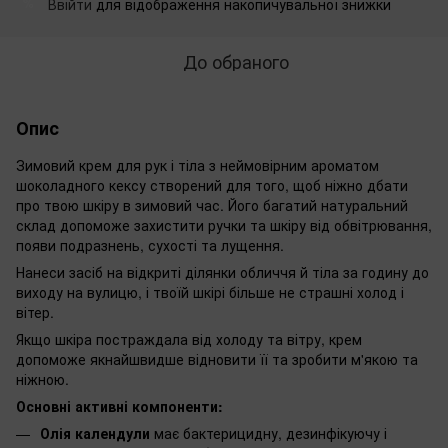
Ввійти
для відображення накопичувальної знижки
%
До обраного
Опис
Зимовий крем для рук і тіла з неймовірним ароматом
шоколадного кексу створений для того, щоб ніжно дбати
про твою шкіру в зимовий час. Його багатий натуральний
склад допоможе захистити ручки та шкіру від обвітрювання,
появи подразнень, сухості та лущення.
Нанеси засіб на відкриті ділянки обличчя й тіла за годину до
виходу на вулицю, і твоїй шкірі більше не страшні холод і
вітер.
Якщо шкіра постраждала від холоду та вітру, крем
допоможе якнайшвидше відновити її та зробити м'якою та
ніжною.
Основні активні компоненти:
Олія календули
має бактерицидну, дезинфікуючу і