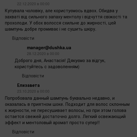
22.12.2020 в 00:00
Купувала чоловіку, але користуємось вдвох. Обидва у
захваті від сильного запаху ментолу і відчуття свіжості та
прохолоди. У обох волосся схильне до жирності, цей
шампунь добре промиває і не сушить шкіру.
Відповісти
manager@dushka.ua
28.12.2020 в 00:00
Доброго дня, Анастасія! Дякуємо за відгук,
користуйтесь с задоволенням)
Відповісти
Елизавета
23.10.2020 в 00:00
Попробовала данный шампунь буквально недавно, и
оказалась в приятном шоке. Подходит для волос склонным
к жирности, не пересушивает волосы, но при этом голова
остается свежей достаточно долго. Легкий освежающий
эффект и ментоловый аромат просто супер!!
Відповісти