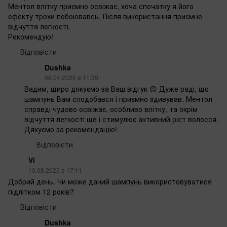
Ментол влітку приємно освіжає, хоча спочатку я його
ефекту трохи побоювавсь. Після використання приємне
відчуття легкості.
Рекомендую!
Відповісти
Dushka
08.04.2026 в 11:39
Вадим, щиро дякуємо за Ваш відгук 😊 Дуже раді, що
шампунь Вам сподобався і приємно здивував. Ментол
справді чудово освіжає, особливо влітку, та окрім
відчуття легкості ще і стимулює активний ріст волосся.
Дякуємо за рекомендацію!
Відповісти
Vi
13.08.2025 в 17:11
Добрий день. Чи може даний шампунь використовуватися
підлітком 12 років?
Відповісти
Dushka