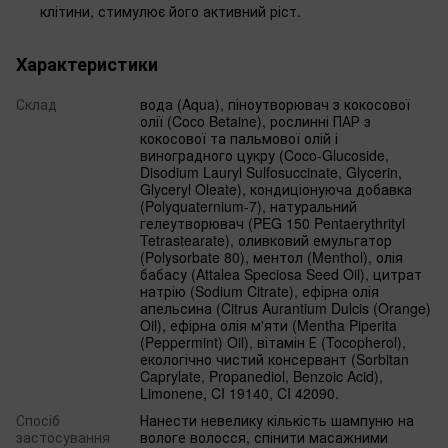
клітини, стимулює його активний ріст.
Характеристики
Склад
вода (Aqua), піноутворювач з кокосової
олії (Coco Betaine), рослинні ПАР з
кокосової та пальмової олій і
виноградного цукру (Coco-Glucoside,
Disodium Lauryl Sulfosuccinate, Glycerin,
Glyceryl Oleate), кондиціонуюча добавка
(Polyquaternium-7), натуральний
гелеутворювач (PEG 150 Pentaerythrityl
Tetrastearate), оливковий емульгатор
(Polysorbate 80), ментол (Menthol), олія
бабасу (Attalea Speciosa Seed Oil), цитрат
натрію (Sodium Citrate), ефірна олія
апельсина (Citrus Aurantium Dulcis (Orange)
Oil), ефірна олія м'яти (Mentha Piperita
(Peppermint) Oil), вітамін Е (Tocopherol),
екологічно чистий консервант (Sorbitan
Caprylate, Propanediol, Benzoic Acid),
Limonene, CI 19140, CI 42090.
Спосіб
Нанести невелику кількість шампуню на
застосування
вологе волосся, спінити масажними