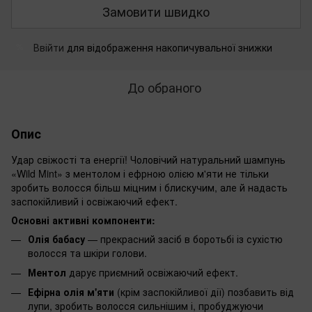
Замовити швидко
Ввійти
для відображення накопичувальної знижки
%
До обраного
Опис
Удар свіжості та енергії! Чоловічий натуральний шампунь
«Wild Mint» з ментолом і ефрною олією м'яти не тільки
зробить волосся більш міцним і блискучим, але й надасть
заспокійливий і освіжаючий ефект.
Основні активні компоненти:
Олія бабасу
— прекрасний засіб в боротьбі із сухістю
волосся та шкіри голови.
Ментол
дарує приємний освіжаючий ефект.
Ефірна олія м'яти
(крім заспокійливої дії) позбавить від
лупи, зробить волосся сильнішим і, пробуджуючи