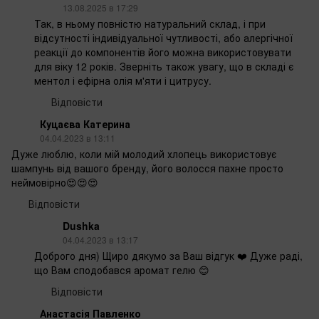
13.08.2025 в 17:29
Так, в ньому повністю натуральний склад, і при
відсутності індивідуальної чутливості, або алергічної
реакції до компонентів його можна використовувати
для віку 12 років. Зверніть також увагу, що в складі є
ментол і ефірна олія м'яти і цитрусу.
Відповісти
Куцаєва Катерина
04.04.2023 в 13:11
Дуже люблю, коли мій молодий хлопець використовує
шампунь від вашого бренду, його волосся пахне просто
неймовірно😍😍😍
Відповісти
Dushka
04.04.2023 в 13:17
Доброго дня) Щиро дякумо за Ваш відгук ❤️ Дуже раді,
що Вам сподобався аромат гелю 😊
Відповісти
Анастасія Павленко