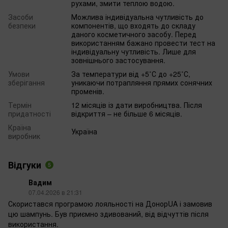
рухами, змити теплою водою.
Засоби
Можлива індивідуальна чутливість до
безпеки
компонентів, що входять до складу
даного косметичного засобу. Перед
використанням бажано провести тест на
індивідуальну чутливість. Лише для
зовнішнього застосування.
Умови
За температури від +5˚С до +25˚С,
зберігання
уникаючи потрапляння прямих сонячних
променів.
Термін
12 місяців із дати виробництва. Після
придатності
відкриття – не більше 6 місяців.
Країна
Україна
виробник
Відгуки
5
Вадим
07.04.2026 в 21:31
Скористався програмою лояльності на ДонорUA і замовив
цю шампунь. Був приємно здивований, від відчуттів після
використання.