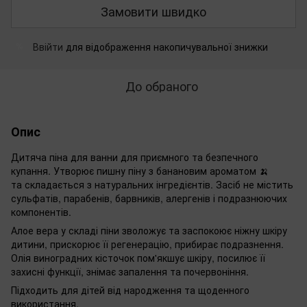
Замовити швидко
Ввійти
для відображення накопичувальної знижки
%
До обраного
Опис
Дитяча піна для ванни для приємного та безпечного
купання. Утворює пишну піну з банановим ароматом 🍌
та складається з натуральних інгредієнтів. Засіб не містить
сульфатів, парабенів, барвників, алергенів і подразнюючих
компонентів.
Алое вера у складі піни зволожує та заспокоює ніжну шкіру
дитини, прискорює її регенерацію, прибирає подразнення.
Олія виноградних кісточок пом'якшує шкіру, посилює її
захисні функції, знімає запалення та почервоніння.
Підходить для дітей від народження та щоденного
використання.