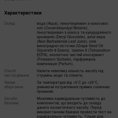
Характеристики
Склад
вода (Aqua), піноутворювач з кокосової
олії (Cocamidopropyl Betaine),
піноутворювач з кокосу та кукурудзяного
крохмалю (Decyl Glucoside), алое вера
(Aloe Barbadensis Leaf Juice), олія
виноградної кісточки (Grape Seed Oil
Glycereth-8 Esters), трилон б (Tetrasodium
EDTA), екологічно чистий консервант
(Рotassium Sorbate), парфумерна
композиція (Parfum).
Спосіб
Налити невелику кількість засобу під
застосування
струмінь води та спінити.
Умови
За температури від +5˚С до +25˚С,
зберігання
уникаючи потрапляння прямих сонячних
променів.
Засоби
Можлива індивідуальна чутливість до
безпеки
компонентів, що входять до складу
даного косметичного засобу. Перед
використанням бажано провести тест на
індивідуальну чутливість. Тільки для