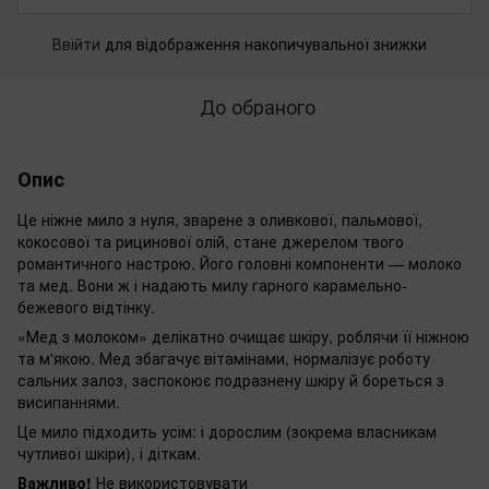
Ввійти
для відображення накопичувальної знижки
%
До обраного
Опис
Це ніжне мило з нуля, зварене з оливкової, пальмової,
кокосової та рицинової олій, стане джерелом твого
романтичного настрою. Його головні компоненти — молоко
та мед. Вони ж і надають милу гарного карамельно-
бежевого відтінку.
«Мед з молоком» делікатно очищає шкіру, роблячи її ніжною
та м'якою. Мед збагачує вітамінами, нормалізує роботу
сальних залоз, заспокоює подразнену шкіру й бореться з
висипаннями.
Це мило підходить усім: і дорослим (зокрема власникам
чутливої ​​шкіри), і діткам.
Важливо!
Не використовувати