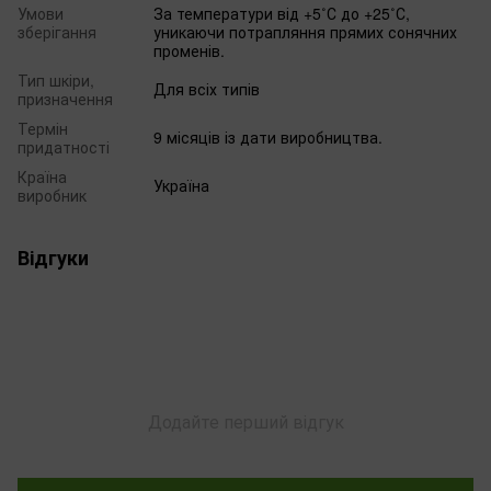
Умови
За температури від +5˚С до +25˚С,
зберігання
уникаючи потрапляння прямих сонячних
променів.
Тип шкіри,
Для всіх типів
призначення
Термін
9 місяців із дати виробництва.
придатності
Країна
Україна
виробник
Відгуки
Додайте перший відгук