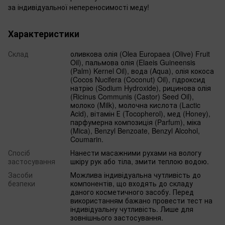
за індивідуальної непереносимості меду!
Характеристики
Склад
оливкова олія (Olea Europaea (Olive) Fruit
Oil), пальмова олія (Elaeis Guineensis
(Palm) Kernel Oil), вода (Aqua), олія кокоса
(Cocos Nucifera (Coconut) Oil), гідроксид
натрію (Sodium Hydroxide), рицинова олія
(Ricinus Communis (Castor) Seed Oil),
молоко (Milk), молочна кислота (Lactic
Acid), вітамін Е (Tocopherol), мед (Honey),
парфумерна композиція (Parfum), міка
(Mica), Benzyl Benzoate, Benzyl Alcohol,
Coumarin.
Спосіб
Нанести масажними рухами на вологу
застосування
шкіру рук або тіла, змити теплою водою.
Засоби
Можлива індивідуальна чутливість до
безпеки
компонентів, що входять до складу
даного косметичного засобу. Перед
використанням бажано провести тест на
індивідуальну чутливість. Лише для
зовнішнього застосування.