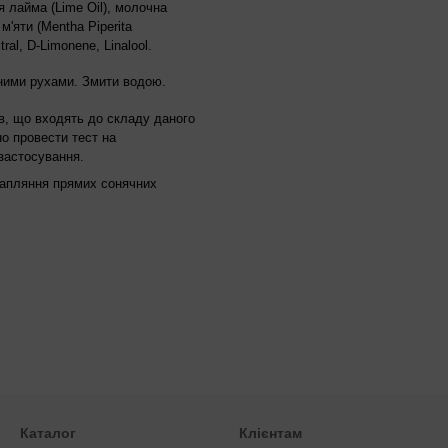
я лайма (Lime Oil), молочна
 м'яти (Mentha Piperita
tral, D-Limonene, Linalool.
жними рухами. Змити водою.
в, що входять до складу даного
о провести тест на
застосування.
рапляння прямих сонячних
Каталог
Клієнтам