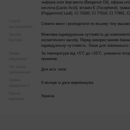
эефірна олія бергамота (Bergamot Oil), ефірна олі
кислота (Lactic Acid), вітамін Е (Tocopherol), трава
(Peppermint) Leaf), CI 74260, CI 77019, CI 77891, Ci
Спосіб
Спінити мило і розподілити по всьому тілу маса
застосування
Засоби
Можлива індивідуальна чутливість до компоненті
безпеки
косметичного засобу. Перед використанням бажан
індивідуальну чутливість. Лише для зовнішнього 
Умови
За температури від +5˚С до +25˚С, уникаючи пот
зберігання
променів.
Тип шкіри,
Для всіх типів
призначення
Термін
9 місяців із дати виробництва.
придатності
Країна
Україна
виробник