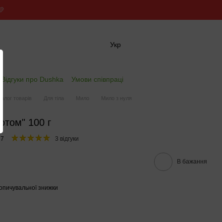
💛
Укр
✖
Відгуки про Dushka
Умови співпраці
талог товарів
Для тіла
Мило
Мило з нуля
отом" 100 г
37
3 відгуки
В бажання
опичувальної знижки