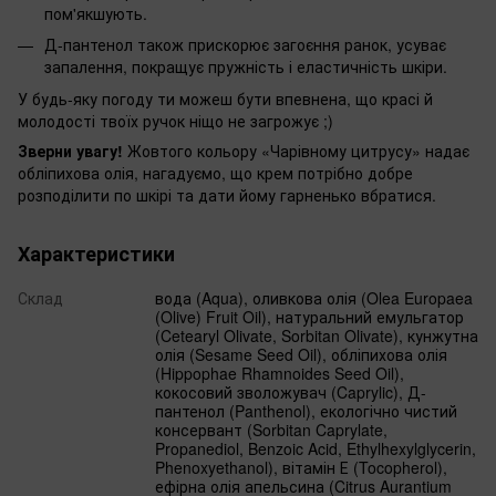
пом'якшують.
Д-пантенол також прискорює загоєння ранок, усуває
запалення, покращує пружність і еластичність шкіри.
У будь-яку погоду ти можеш бути впевнена, що красі й
молодості твоїх ручок ніщо не загрожує ;)
Зверни увагу!
Жовтого кольору «Чарівному цитрусу» надає
обліпихова олія, нагадуємо, що крем потрібно добре
розподілити по шкірі та дати йому гарненько вбратися.
Характеристики
Склад
вода (Aqua), оливкова олія (Olea Europaea
(Olive) Fruit Oil), натуральний емульгатор
(Cetearyl Olivate, Sorbitan Olivate), кунжутна
олія (Sesame Seed Oil), обліпихова олія
(Hippophae Rhamnoides Seed Oil),
кокосовий зволожувач (Caprylic), Д-
пантенол (Panthenol), екологічно чистий
консервант (Sorbitan Caprylate,
Propanediol, Benzoic Acid, Ethylhexylglycerin,
Phenoxyethanol), вітамін Е (Tocopherol),
ефірна олія апельсина (Citrus Aurantium