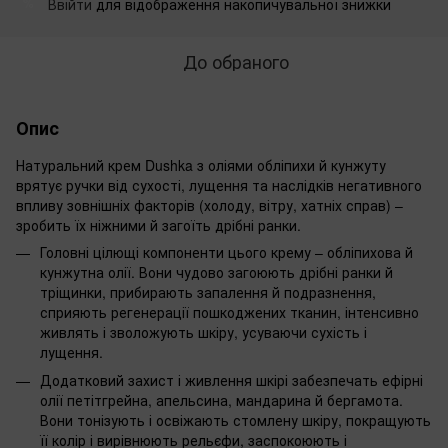
Ввійти
для відображення накопичувальної знижки
%
До обраного
Опис
Натуральний крем Dushka з оліями обліпихи й кунжуту
врятує ручки від сухості, лущення та наслідків негативного
впливу зовнішніх факторів (холоду, вітру, хатніх справ) –
зробить їх ніжними й загоїть дрібні ранки.
Головні цілющі компоненти цього крему – обліпихова й
кунжутна олії. Вони чудово загоюють дрібні ранки й
тріщинки, прибирають запалення й подразнення,
сприяють регенерації пошкоджених тканин, інтенсивно
живлять і зволожують шкіру, усуваючи сухість і
лущення.
Додатковий захист і живлення шкірі забезпечать ефірні
олії петітгрейна, апельсина, мандарина й бергамота.
Вони тонізують і освіжають стомлену шкіру, покращують
її колір і вирівнюють рельєфи, заспокоюють і