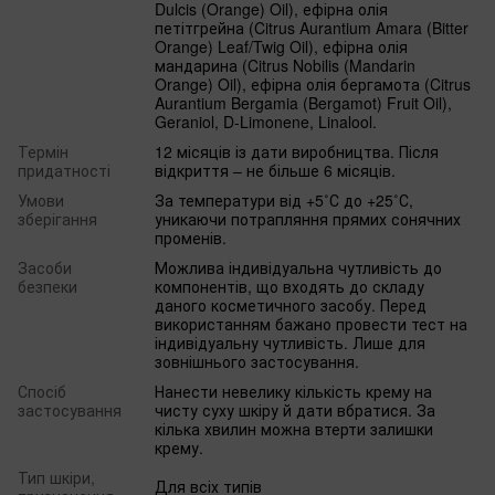
Dulcis (Orange) Oil), ефірна олія
петітгрейна (Citrus Aurantium Amara (Bitter
Orange) Leaf/Twig Oil), ефірна олія
мандарина (Citrus Nobilis (Mandarin
Orange) Oil), ефірна олія бергамота (Citrus
Aurantium Bergamia (Bergamot) Fruit Oil),
Geraniol, D-Limonene, Linalool.
Термін
12 місяців із дати виробництва. Після
придатності
відкриття – не більше 6 місяців.
Умови
За температури від +5˚С до +25˚С,
зберігання
уникаючи потрапляння прямих сонячних
променів.
Засоби
Можлива індивідуальна чутливість до
безпеки
компонентів, що входять до складу
даного косметичного засобу. Перед
використанням бажано провести тест на
індивідуальну чутливість. Лише для
зовнішнього застосування.
Спосіб
Нанести невелику кількість крему на
застосування
чисту суху шкіру й дати вбратися. За
кілька хвилин можна втерти залишки
крему.
Тип шкіри,
Для всіх типів