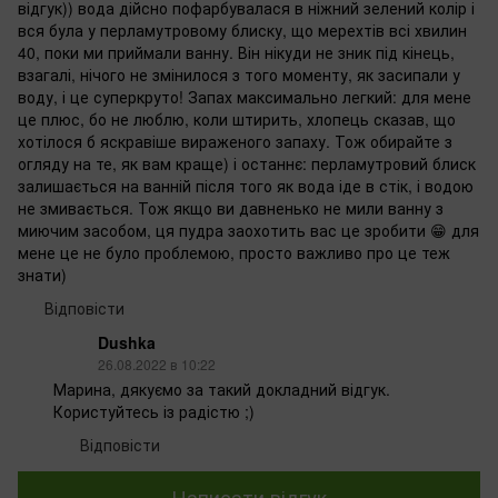
відгук)) вода дійсно пофарбувалася в ніжний зелений колір і
вся була у перламутровому блиску, що мерехтів всі хвилин
40, поки ми приймали ванну. Він нікуди не зник під кінець,
взагалі, нічого не змінилося з того моменту, як засипали у
воду, і це суперкруто! Запах максимально легкий: для мене
це плюс, бо не люблю, коли штирить, хлопець сказав, що
хотілося б яскравіше вираженого запаху. Тож обирайте з
огляду на те, як вам краще) і останнє: перламутровий блиск
залишається на ванній після того як вода іде в стік, і водою
не змивається. Тож якщо ви давненько не мили ванну з
миючим засобом, ця пудра заохотить вас це зробити 😁 для
мене це не було проблемою, просто важливо про це теж
знати)
Відповісти
Dushka
26.08.2022 в 10:22
Марина, дякуємо за такий докладний відгук.
Користуйтесь із радістю ;)
Відповісти
Написати відгук