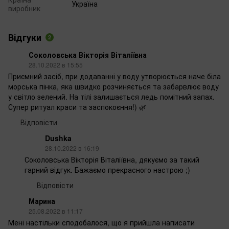
Україна
виробник
Відгуки
2
Соколовська Вікторія Віталіївна
28.10.2022 в 15:55
Приємний засіб, при додаванні у воду утворюється наче біла
морська пінка, яка швидко розчиняється та забарвлює воду
у світло зелений. На тілі залишається ледь помітний запах.
Супер ритуал краси та заспокоєння!) 🌿
Відповісти
Dushka
28.10.2022 в 16:19
Соколовська Вікторія Віталіївна, дякуємо за такий
гарний відгук. Бажаємо прекрасного настрою ;)
Відповісти
Марина
25.08.2022 в 11:17
Мені настільки сподобалося, що я прийшла написати