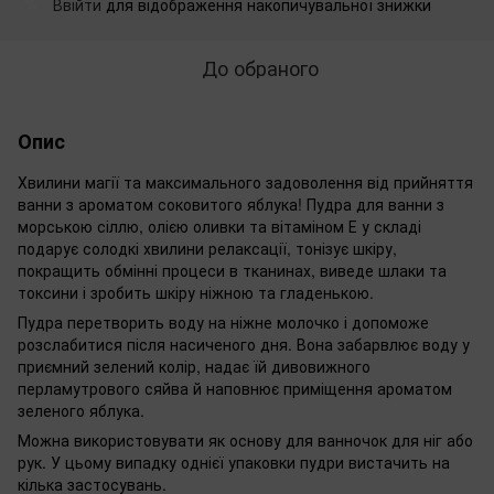
Ввійти
для відображення накопичувальної знижки
%
До обраного
Опис
Хвилини магії та максимального задоволення від прийняття
ванни з ароматом соковитого яблука! Пудра для ванни з
морською сіллю, олією оливки та вітаміном Е у складі
подарує солодкі хвилини релаксації, тонізує шкіру,
покращить обмінні процеси в тканинах, виведе шлаки та
токсини і зробить шкіру ніжною та гладенькою.
Пудра перетворить воду на ніжне молочко і допоможе
розслабитися після насиченого дня. Вона забарвлює воду у
приємний зелений колір, надає їй дивовижного
перламутрового сяйва й наповнює приміщення ароматом
зеленого яблука.
Можна використовувати як основу для ванночок для ніг або
рук. У цьому випадку однієї упаковки пудри вистачить на
кілька застосувань.