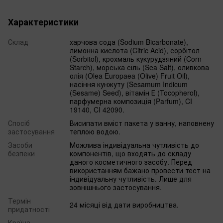
Характеристики
Склад
харчова сода (Sodium Bicarbonate),
лимонна кислота (Citric Acid), сорбітол
(Sorbitol), крохмаль кукурудзяний (Corn
Starch), морська сіль (Sea Salt), оливкова
олія (Olea Europaea (Olive) Fruit Oil),
насіння кунжуту (Sesamum Indicum
(Sesame) Seed), вітамін Е (Tocopherol),
парфумерна композиція (Parfum), CI
19140, CI 42090.
Спосіб
Висипати вміст пакета у ванну, наповнену
застосування
теплою водою.
Засоби
Можлива індивідуальна чутливість до
безпеки
компонентів, що входять до складу
даного косметичного засобу. Перед
використанням бажано провести тест на
індивідуальну чутливість. Лише для
зовнішнього застосування.
Термін
24 місяці від дати виробництва.
придатності
Країна