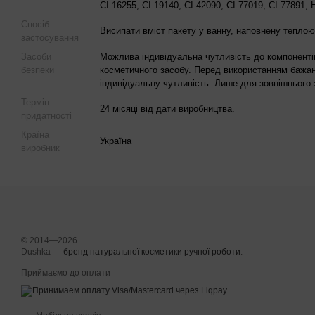
CI 16255, CI 19140, CI 42090, CI 77019, CI 77891, 
Спосіб
Висипати вміст пакету у ванну, наповнену тепло
застосування
Засоби
Можлива індивідуальна чутливість до компоненті
безпеки
косметичного засобу. Перед використанням бажан
індивідуальну чутливість. Лише для зовнішнього 
Термін
24 місяці від дати виробництва.
придатності
Країна
Україна
виробник
© 2014—2026
Dushka —
бренд натуральної косметики ручної роботи
.
Приймаємо до оплати