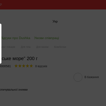
💛
Укр
✖
Відгуки про Dushka
Умови співпраці
талог товарів
Для тіла
Для ванни
Бомбочки
ське море" 200 г
00000581
8 відгуків
В бажання
опичувальної знижки