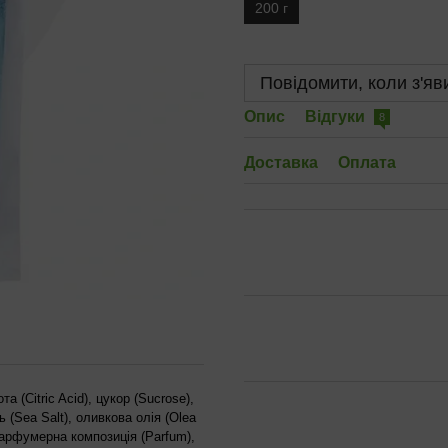
200 г
Повідомити, коли з'яв
Опис
Відгуки
8
Доставка
Оплата
 (Citric Acid), цукор (Sucrose),
 (Sea Salt), оливкова олія (Olea
, парфумерна композиція (Parfum),