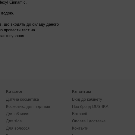
Hexyl Cinnamic.
ю водою.
в, що входять до складу даного
о провести тест на
застосування.
Каталог
Клієнтам
Дитяча косметика
Вхід до кабінету
Косметика для підлітків
Про бренд DUSHKA
Для обличчя
Вакансії
Для тіла
Оплата і доставка
Для волосся
Контакти