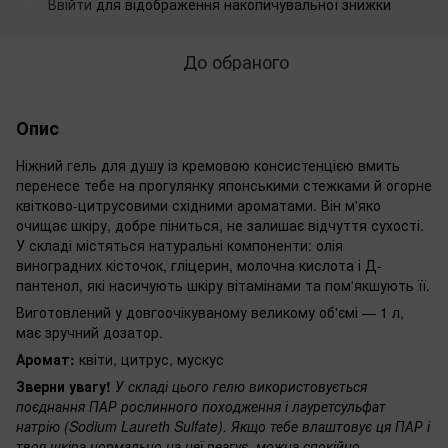
Ввійти
для відображення накопичувальної знижки
%
До обраного
Опис
Ніжний гель для душу із кремовою консистенцією вмить
перенесе тебе на прогулянку японськими стежками й огорне
квітково-цитрусовими східними ароматами. Він м'яко
очищає шкіру, добре піниться, не залишає відчуття сухості.
У складі містяться натуральні компоненти: олія
виноградних кісточок, гліцерин, молочна кислота і Д-
пантенол, які насичують шкіру вітамінами та пом'якшують її.
Виготовлений у довгоочікуваному великому об'ємі — 1 л,
має зручний дозатор.
Аромат:
квіти, цитрус, мускус
Зверни увагу!
У складі цього гелю використовується
поєднання ПАР рослинного походження і лауретсульфат
натрію (Sodium Laureth Sulfate). Якщо тебе влаштовує ця ПАР і
твоя шкіра нормально на неї реагує, можна спокійно