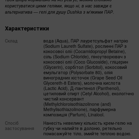
користуватися цими гелями, якщо ні, в нас завжди є
альтернатива — гелі для душу Dushka з м'якими ПАР.
Характеристики
Склад
вода (Aqua), ПАР лауретсульфат натрію
(Sodium Laureth Sulfate), рослинні ПАР з
кокосової олії (Cocamidopropyl Betaine),
сіль (Sodium Chloride), піноутворювач з
кокосової олії (Coco Glucoside), гліцерин
(Glycerin), сорбітол (Sorbitol), кокосовий
емульгатор (Polysorbate 80), олія
виноградних кісточок (Grape Seed Oil
Glycereth-8 Esters), молочна кислота
(Lactic Acid), Д-пантенол (Panthenol),
цетиловий спирт (Cetyl Alcohol), екологічно
чистий консервант
(Methylchloroisothiazolinone (and)
Methylisothiazolinone), парфумерна
композиція (Parfum), Linalool.
Спосіб
Нанесіть невелику кількість крем-гелю на
застосування
губку чи налийте в долоню, ретельно
помасажуйте тіло, змийте теплою водою.