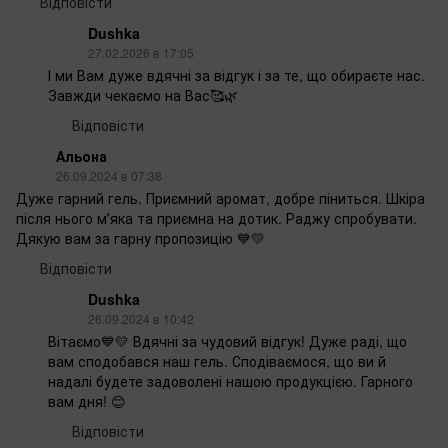
Відповісти
Dushka
27.02.2026 в 17:05
І ми Вам дуже вдячні за відгук і за те, що обираєте нас.
Завжди чекаємо на Вас🥰🌿
Відповісти
Альона
26.09.2024 в 07:38
Дуже гарний гель. Приємний аромат, добре піниться. Шкіра
після нього мʼяка та приємна на дотик. Раджу спробувати.
Дякую вам за гарну пропозицію 💙💛
Відповісти
Dushka
26.09.2024 в 10:42
Вітаємо💙💛 Вдячні за чудовий відгук! Дуже раді, що
вам сподобався наш гель. Сподіваємося, що ви й
надалі будете задоволені нашою продукцією. Гарного
вам дня! 😊
Відповісти