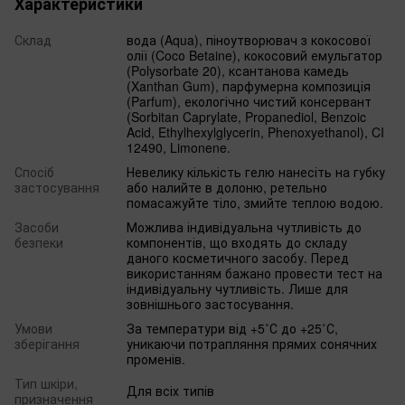
Характеристики
Склад
вода (Aqua), піноутворювач з кокосової
олії (Cocо Betaine), кокосовий емульгатор
(Polysorbate 20), ксантанова камедь
(Xanthan Gum), парфумерна композиція
(Parfum), екологічно чистий консервант
(Sorbitan Caprylate, Propanediol, Benzoic
Acid, Ethylhexylglycerin, Phenoxyethanol), CI
12490, Limonene.
Спосіб
Невелику кількість гелю нанесіть на губку
застосування
або налийте в долоню, ретельно
помасажуйте тіло, змийте теплою водою.
Засоби
Можлива індивідуальна чутливість до
безпеки
компонентів, що входять до складу
даного косметичного засобу. Перед
використанням бажано провести тест на
індивідуальну чутливість. Лише для
зовнішнього застосування.
Умови
За температури від +5˚С до +25˚С,
зберігання
уникаючи потрапляння прямих сонячних
променів.
Тип шкіри,
Для всіх типів
призначення