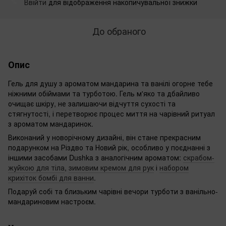
Ввійти
для відображення накопичувальної знижки
%
До обраного
Опис
Гель для душу з ароматом мандарина та ванілі огорне тебе
ніжними обіймами та турботою. Гель м'яко та дбайливо
очищає шкіру, не залишаючи відчуття сухості та
стягнутості, і перетворює процес миття на чарівний ритуал
з ароматом мандаринок.
Виконаний у новорічному дизайні, він стане прекрасним
подарунком на Різдво та Новий рік, особливо у поєднанні з
іншими засобами Dushka з аналогічним ароматом:
скрабом-
жуйкою для тіла
,
зимовим кремом для рук
і
набором
крихіток бомбі для ванни
.
Подаруй собі та близьким чарівні вечори турботи з ванільно-
мандариновим настроєм.