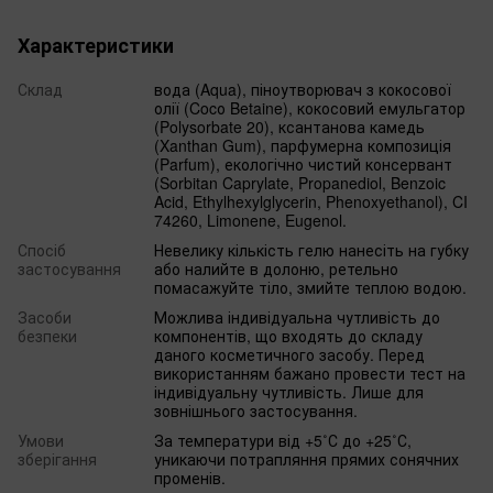
Характеристики
Склад
вода (Aqua), піноутворювач з кокосової
олії (Cocо Betaine), кокосовий емульгатор
(Polysorbate 20), ксантанова камедь
(Xanthan Gum), парфумерна композиція
(Parfum), екологічно чистий консервант
(Sorbitan Caprylate, Propanediol, Benzoic
Acid, Ethylhexylglycerin, Phenoxyethanol), CI
74260, Limonene, Eugenol.
Спосіб
Невелику кількість гелю нанесіть на губку
застосування
або налийте в долоню, ретельно
помасажуйте тіло, змийте теплою водою.
Засоби
Можлива індивідуальна чутливість до
безпеки
компонентів, що входять до складу
даного косметичного засобу. Перед
використанням бажано провести тест на
індивідуальну чутливість. Лише для
зовнішнього застосування.
Умови
За температури від +5˚С до +25˚С,
зберігання
уникаючи потрапляння прямих сонячних
променів.