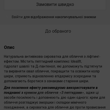
Замовити швидко
Ввійти
для відображення накопичувальної знижки
%
До обраного
Опис
Натуральна антивікова сироватка для обличчя з ліфтинг-
ефектом. Містить пептидний комплекс Idealift,
гідролат шавлії та Д-пантенол, які допоможуть підтягнути
та вирівняти овал обличчя, покращити та освіжити колір
шкіри, сприяють відновленню епідермісу зсередини та
допомагають боротися з ознаками старіння шкіри.
Для посилення ефекту рекомендуємо використовувати в
поєднанні з
кремом для обличчя «З пептидами»
, адже ці
засоби посилюють і доповнюють дію один одного: крем для
обличчя розгладжує зморшки і складки мімічного
походження, а сироватка для обличчя діє проти провисання