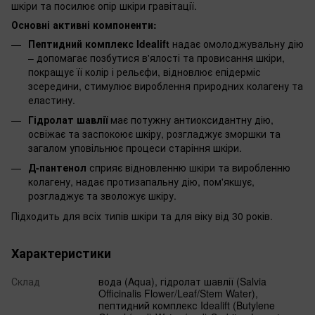
шкіри та посилює опір шкіри гравітації.
Основні активні компоненти:
Пептидний комплекс Idealift
надає омолоджувальну дію
– допомагає позбутися в'ялості та провисання шкіри,
покращує її колір і рельєфи, відновлює епідерміс
зсередини, стимулює вироблення природних колагену та
еластину.
Гідролат шавлії
має потужну антиоксидантну дію,
освіжає та заспокоює шкіру, розгладжує зморшки та
загалом уповільнює процеси старіння шкіри.
Д-пантенол
сприяє відновленню шкіри та виробленню
колагену, надає протизапальну дію, пом'якшує,
розгладжує та зволожує шкіру.
Підходить для всіх типів шкіри та для віку від 30 років.
Характеристики
Склад
вода (Aqua), гідролат шавлії (Salvia
Officinalis Flower/Leaf/Stem Water),
пептидний комплекс Idealift (Butylene