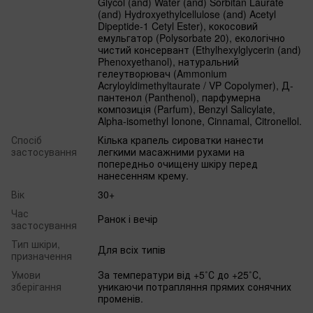
Glycol (and) Water (and) Sorbitan Laurate
(and) Hydroxyethylcellulose (and) Acetyl
Dipeptide-1 Cetyl Ester), кокосовий
емульгатор (Polysorbate 20), екологічно
чистий консервант (Ethylhexylglycerin (and)
Phenoxyethanol), натуральний
гелеутворювач (Ammonium
Acryloyldimethyltaurate / VP Copolymer), Д-
пантенол (Panthenol), парфумерна
композиція (Parfum), Benzyl Salicylate,
Alpha-isomethyl Ionone, Cinnamal, Citronellol.
Спосіб
Кілька крапель сироватки нанести
застосування
легкими масажними рухами на
попередньо очищену шкіру перед
нанесенням крему.
Вік
30+
Час
Ранок і вечір
застосування
Тип шкіри,
Для всіх типів
призначення
Умови
За температури від +5˚С до +25˚С,
зберігання
уникаючи потрапляння прямих сонячних
променів.