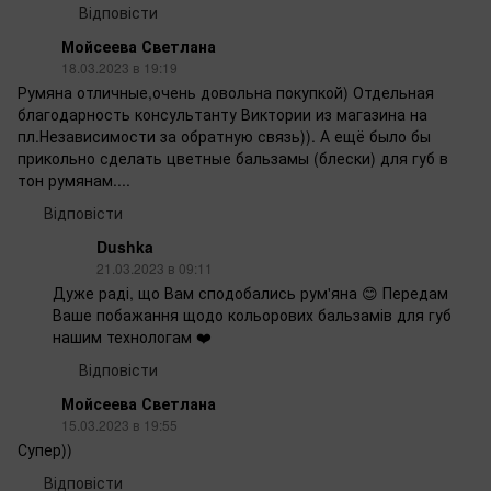
Відповісти
Мойсеева Светлана
18.03.2023 в 19:19
Румяна отличные,очень довольна покупкой) Отдельная
благодарность консультанту Виктории из магазина на
пл.Независимости за обратную связь)). А ещё было бы
прикольно сделать цветные бальзамы (блески) для губ в
тон румянам....
Відповісти
Dushka
21.03.2023 в 09:11
Дуже раді, що Вам сподобались рум'яна 😊 Передам
Ваше побажання щодо кольорових бальзамів для губ
нашим технологам ❤️
Відповісти
Мойсеева Светлана
15.03.2023 в 19:55
Супер))
Відповісти