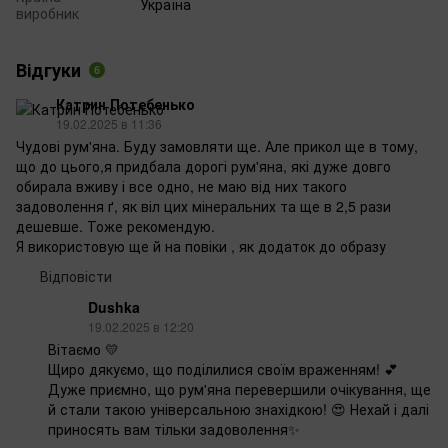
Україна
виробник
Відгуки
6
Катрин Потебенько
19.02.2025 в 11:36
Чудові рум'яна. Буду замовляти ще. Але прикол ще в тому,
що до цього,я придбала дорогі рум'яна, які дуже довго
обирала вживу і все одно, не маю від них такого
задоволення ґ, як віл цих мінеральних та ще в 2,5 рази
дешевше. Тоже рекомендую.
Я використовую ще й на повіки , як додаток до образу
Відповісти
Dushka
19.02.2025 в 12:20
Вітаємо 💛
Щиро дякуємо, що поділилися своїм враженням! 💕
Дуже приємно, що рум'яна перевершили очікування, ще
й стали такою універсальною знахідкою! 😍 Нехай і далі
приносять вам тільки задоволення✨