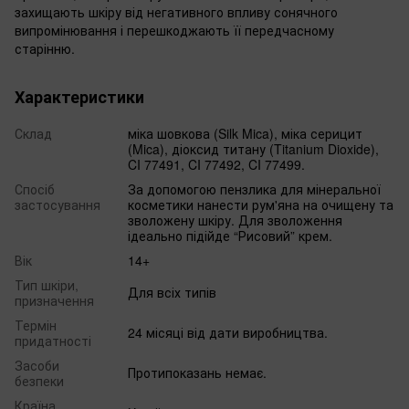
захищають шкіру від негативного впливу сонячного
випромінювання і перешкоджають її передчасному
старінню.
Характеристики
Склад
міка шовкова (Silk Mica), міка серицит
(Mica), діоксид титану (Titanium Dioxide),
CI 77491, CI 77492, CI 77499.
Спосіб
За допомогою пензлика для мінеральної
застосування
косметики нанести рум'яна на очищену та
зволожену шкіру. Для зволоження
ідеально підійде “Рисовий” крем.
Вік
14+
Тип шкіри,
Для всіх типів
призначення
Термін
24 місяці від дати виробництва.
придатності
Засоби
Протипоказань немає.
безпеки
Країна