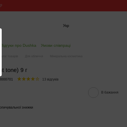
💛
Укр
✖
Відгуки про Dushka
Умови співпраці
талог товарів
Для обличчя
Мінеральна косметика
t tone) 9 г
00000701
13 відгуків
В бажання
опичувальної знижки