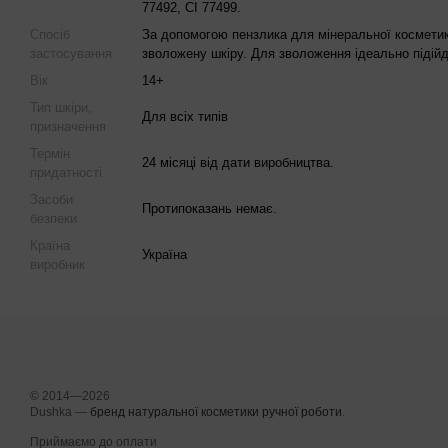
77492, CI 77499.
Спосіб
За допомогою пензлика для мінеральної космети
застосування
зволожену шкіру. Для зволоження ідеально підійд
Вік
14+
Тип шкіри,
Для всіх типів
призначення
Термін
24 місяці від дати виробництва.
придатності
Засоби
Протипоказань немає.
безпеки
Країна
Україна
виробник
© 2014—2026
Dushka —
бренд натуральної косметики ручної роботи
.
Приймаємо до оплати