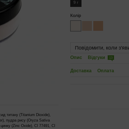
9 г
Колір
Повідомити, коли з'яв
Опис
Відгуки
13
Доставка
Оплата
сид титану (Titanium Dioxide),
r), пудра рису (Oryza Sativa
цинку (Zinc Oxide), CI 77491, CI