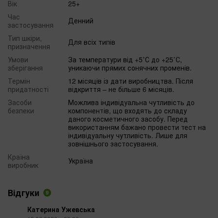
Вік
25+
Час
Денний
застосування
Тип шкіри,
Для всіх типів
призначення
Умови
За температури від +5˚С до +25˚С,
зберігання
уникаючи прямих сонячних променів.
Термін
12 місяців із дати виробництва. Після
придатності
відкриття – не більше 6 місяців.
Засоби
Можлива індивідуальна чутливість до
безпеки
компонентів, що входять до складу
даного косметичного засобу. Перед
використанням бажано провести тест на
індивідуальну чутливість. Лише для
зовнішнього застосування.
Країна
Україна
виробник
Відгуки
9
Катерина Ужевська