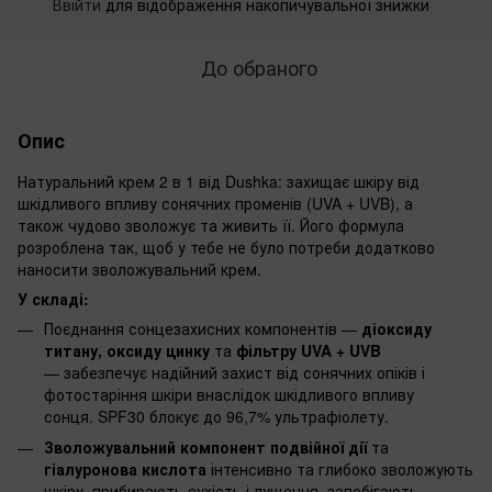
Ввійти
для відображення накопичувальної знижки
%
До обраного
Опис
Натуральний крем 2 в 1 від Dushka: захищає шкіру від
шкідливого впливу сонячних променів (UVA + UVB), а
також чудово зволожує та живить її. Його формула
розроблена так, щоб у тебе не було потреби додатково
наносити зволожувальний крем.
У складі:
Поєднання сонцезахисних компонентів —
діоксиду
титану, оксиду цинку
та
фільтру UVA + UVB
— забезпечує надійний захист від сонячних опіків і
фотостаріння шкіри внаслідок шкідливого впливу
сонця. SPF30 блокує до 96,7% ультрафіолету.
Зволожувальний компонент подвійної дії
та
гіалуронова кислота
інтенсивно та глибоко зволожують
шкіру, прибирають сухість і лущення, запобігають