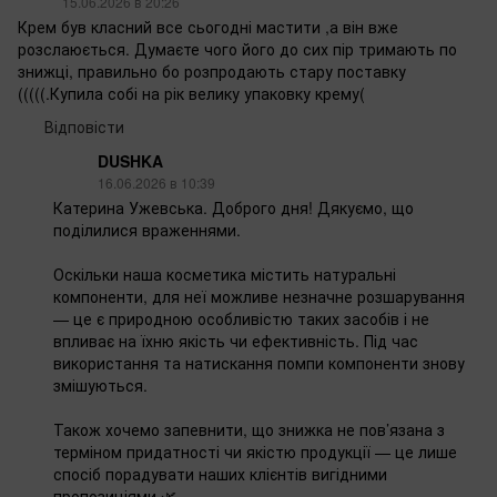
15.06.2026 в 20:26
Крем був класний все сьогодні мастити ,а він вже
розслаюється. Думаєте чого його до сих пір тримають по
знижці, правильно бо розпродають стару поставку
(((((.Купила собі на рік велику упаковку крему(
Відповісти
DUSHKA
16.06.2026 в 10:39
Катерина Ужевська. Доброго дня! Дякуємо, що
поділилися враженнями.
Оскільки наша косметика містить натуральні
компоненти, для неї можливе незначне розшарування
— це є природною особливістю таких засобів і не
впливає на їхню якість чи ефективність. Під час
використання та натискання помпи компоненти знову
змішуються.
Також хочемо запевнити, що знижка не пов’язана з
терміном придатності чи якістю продукції — це лише
спосіб порадувати наших клієнтів вигідними
пропозиціями 🌿