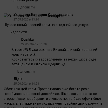
Відповісти
Ужевська Катерини Олександрівна
27.05.2026 в 13:16
Шукала новий класний крем на літо,знайшла дякую.
Відповісти
Dushka
29.05.2026 в 11:28
Вітаємо🥰 Дуже раді, що Ви знайшли свій ідеальний
крем на літо ☀️
Користуйтесь із задоволенням та нехай шкіра буде
захищеною й сяючою щодня✨🌿
Відповісти
Лідія
25.06.2024 в 14:23
Обожнюю цей крем. Протестувала вже багато разів,
перебуваючи на сонці довгий час. Шкіра захищена та не
згорає. Якщо переборщити з кількістю, то буде ефект білої
маски, але я вже знаю скільки мені потрібно цього крему і в
мене він чудово вбирається, зволожує та захищає. Це