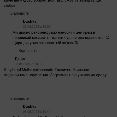
любов!
Відповісти
Dushka
25.06.2024 в 16:00
Ми дійсно рекомендуємо наносити цей крем в
невеликий кількості, тоді він чудово розподіляється😊
Щиро дякуємо за зворотній зв'язок🥰
Відповісти
Даша
03.05.2024 в 18:33
Ethylhexyl Methoxycinnamate-Токсичен. Вызывает
эндокринные нарушения. Загрязняет окружающую среду
Відповісти
Dushka
06.05.2024 в 10:42