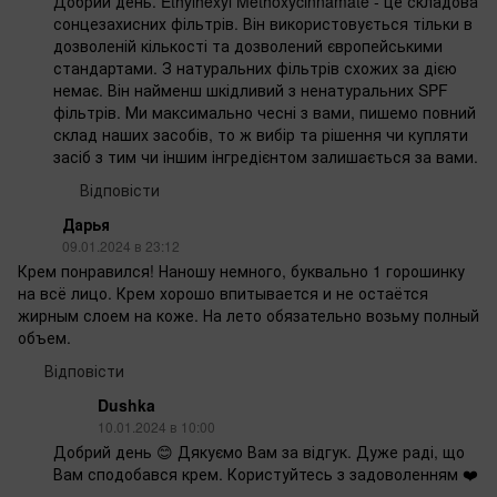
Добрий день. Ethylhexyl Methoxycinnamate - це складова
сонцезахисних фільтрів. Він використовується тільки в
дозволеній кількості та дозволений європейськими
стандартами. З натуральних фільтрів схожих за дією
немає. Він найменш шкідливий з ненатуральних SPF
фільтрів. Ми максимально чесні з вами, пишемо повний
склад наших засобів, то ж вибір та рішення чи купляти
засіб з тим чи іншим інгредієнтом залишається за вами.
Відповісти
Дарья
09.01.2024 в 23:12
Крем понравился! Наношу немного, буквально 1 горошинку
на всё лицо. Крем хорошо впитывается и не остаётся
жирным слоем на коже. На лето обязательно возьму полный
объем.
Відповісти
Dushka
10.01.2024 в 10:00
Добрий день 😊 Дякуємо Вам за відгук. Дуже раді, що
Вам сподобався крем. Користуйтесь з задоволенням ❤️