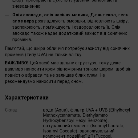
зневодненню.
Олія авокадо, олія насіння малини, Д-пантенол, гель
алое вера
розгладжують зморшки, відновлюють шкіру,
заспокоюють, пом'якшують і оздоровлюють її. Олія
авокадо також надає додатковий захист від сонячних
променів.
Пам'ятай, що шкіра обличчя потребує захисту від сонячних
променів (типу UVA) не тільки влітку.
ВАЖЛИВО!
Цей засіб має щільну структуру, тому дуже
важливо наносити крем рівномірним тонким шаром, щоб він
повністю вбрався та не залишав білих плям. Не
рекомендуємо наносити перед сном.
Характеристики
Склад
вода (Aqua), фільтр UVA + UVB (Ethylhexyl
Methoxycinnamate, Diethylamino
Hydroxybenzoyl Hexyl Benzoate),
натуральний емолент (Isoamyl Laurate,
Isoamyl Cocoate), зволожувальний
компонент подвійної дії (Fucogel,