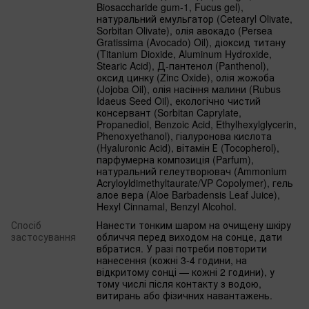
Biosaccharide gum-1, Fucus gel),
натуральний емульгатор (Cetearyl Olivate,
Sorbitan Olivate), олія авокадо (Persea
Gratissima (Avocado) Oil), діоксид титану
(Titanium Dioxide, Aluminum Hydroxide,
Stearic Acid), Д-пантенол (Panthenol),
оксид цинку (Zinc Oxide), олія жожоба
(Jojoba Oil), олія насіння малини (Rubus
Idaeus Seed Oil), екологічно чистий
консервант (Sorbitan Caprylate,
Propanediol, Benzoic Acid, Ethylhexylglycerin,
Phenoxyethanol), гіалуронова кислота
(Hyaluronic Acid), вітамін Е (Tocopherol),
парфумерна композиція (Parfum),
натуральний гелеутворювач (Ammonium
Acryloyldimethyltaurate/VP Copolymer), гель
алое вера (Aloe Barbadensis Leaf Juice),
Hexyl Cinnamal, Benzyl Alcohol.
Спосіб
Нанести тонким шаром на очищену шкіру
застосування
обличчя перед виходом на сонце, дати
вбратися. У разі потреби повторити
нанесення (кожні 3-4 години, на
відкритому сонці — кожні 2 години), у
тому числі після контакту з водою,
витирань або фізичних навантажень.