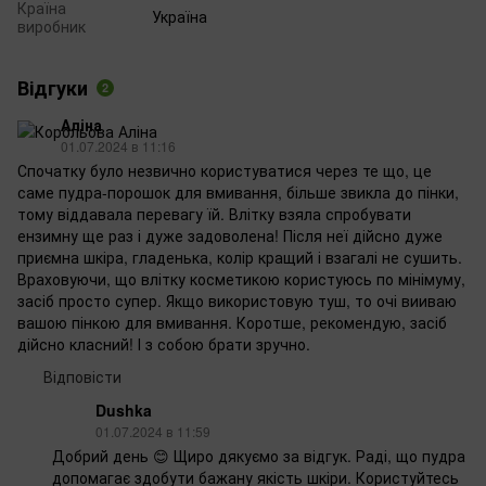
Країна
Україна
виробник
Відгуки
2
Аліна
01.07.2024 в 11:16
Спочатку було незвично користуватися через те що, це
саме пудра-порошок для вмивання, більше звикла до пінки,
тому віддавала перевагу їй. Влітку взяла спробувати
ензимну ще раз і дуже задоволена! Після неї дійсно дуже
приємна шкіра, гладенька, колір кращий і взагалі не сушить.
Враховуючи, що влітку косметикою користуюсь по мінімуму,
засіб просто супер. Якщо використовую туш, то очі вииваю
вашою пінкою для вмивання. Коротше, рекомендую, засіб
дійсно класний! І з собою брати зручно.
Відповісти
Dushka
01.07.2024 в 11:59
Добрий день 😊 Щиро дякуємо за відгук. Раді, що пудра
допомагає здобути бажану якість шкіри. Користуйтесь