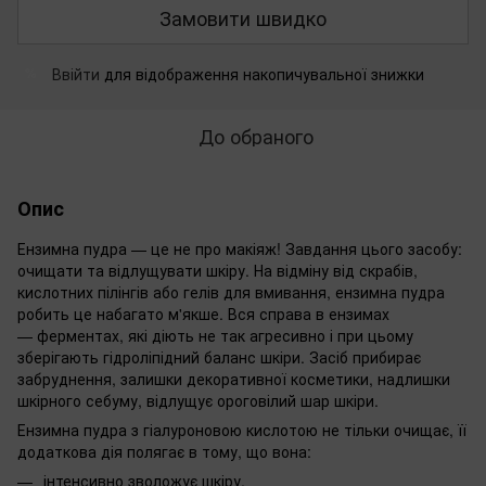
Замовити швидко
Ввійти
для відображення накопичувальної знижки
%
До обраного
Опис
Ензимна пудра — це не про макіяж! Завдання цього засобу:
очищати та відлущувати шкіру. На відміну від скрабів,
кислотних пілінгів або гелів для вмивання, ензимна пудра
робить це набагато м'якше. Вся справа в ензимах
— ферментах, які діють не так агресивно і при цьому
зберігають гідроліпідний баланс шкіри. Засіб прибирає
забруднення, залишки декоративної косметики, надлишки
шкірного себуму, відлущує ороговілий шар шкіри.
Ензимна пудра з гіалуроновою кислотою не тільки очищає, її
додаткова дія полягає в тому, що вона:
інтенсивно зволожує шкіру,