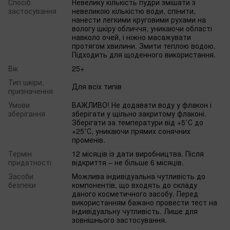
Спосіб
Невелику кількість пудри змішати з
застосування
невеликою кількістю води, спінити,
нанести легкими круговими рухами на
вологу шкіру обличчя, уникаючи області
навколо очей, і ніжно масажувати
протягом хвилини. Змити теплою водою.
Підходить для щоденного використання.
Вік
25+
Тип шкіри,
Для всіх типів
призначення
Умови
ВАЖЛИВО! Не додавати воду у флакон і
зберігання
зберігати у щільно закритому флаконі.
Зберігати за температури від +5˚С до
+25˚С, уникаючи прямих сонячних
променів.
Термін
12 місяців із дати виробництва. Після
придатності
відкриття – не більше 6 місяців.
Засоби
Можлива індивідуальна чутливість до
безпеки
компонентів, що входять до складу
даного косметичного засобу. Перед
використанням бажано провести тест на
індивідуальну чутливість. Лише для
зовнішнього застосування.