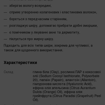
зберігає вологу всередині,
сприяє утворенню колагенових і еластинових волокон,
бореться з передчасним старінням,
розгладжує шкіру, допомагає прибрати дрібні зморшки,
є помічником у лікуванні акне та дерматиту,
піклується про жирну шкіру.
Підходить для всіх типів шкіри, зокрема для чутливої, а
також для щоденного використання.
Характеристики
Склад
глина біла (Clay), рослинні ПАР з кокосової
олії (Sodium Cocoyl Isethionate, Polysorbate
20), папаїн (Papain), алантоїн (Allantoin),
гіалуронова кислота (Hyaluronic Acid),
ефірна олія апельсина (Citrus Aurantium
Dulcis (Orange) Oil), ефірна олія
грейпфрута (Citrus Paradisi (Grapefruit) Peel
Oil).