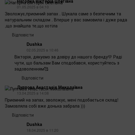
Нагорна Вікторія Олегівна
01.05.2025 в 04:10
Зволожує,приємний запах . Шукала саме з безпечним та
натуральним складом . Вперше у вас замовила і дуже рада
,що знайшла те,що хотіла
Відповісти
Dushka
02.05.2025 в 10:46
Вікторія, дякуємо за довіру до нашого бренду💛 Раді
чути, що бальзам Вам сподобався, користуйтесь з
задоволенням🥰
Відповісти
Луппова Анастасія Миколаївна
13.04.2025 в 14:08
Приємний на запах, зволожує, мені подобається склад!
Замовляла собі вже донька забрала )))
Відповісти
Dushka
18.04.2025 в 11:20