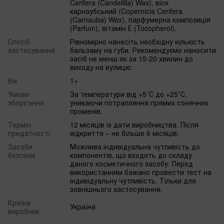
Cerifera (Candelilla) Wax), віск
карнаубський (Copernicia Cerifera
(Carnauba) Wax), парфумерна композиція
(Parfum), вітамін Е (Tocopherol).
Спосіб
Рівномірно нанесіть необхідну кількість
застосування
бальзаму на губи. Рекомендуємо наносити
засіб не менш як за 15-20 хвилин до
виходу на вулицю.
Вік
1+
Умови
За температури від +5˚С до +25˚С,
зберігання
уникаючи потрапляння прямих сонячних
променів.
Термін
12 місяців із дати виробництва. Після
придатності
відкриття – не більше 6 місяців.
Засоби
Можлива індивідуальна чутливість до
безпеки
компонентів, що входять до складу
даного косметичного засобу. Перед
використанням бажано провести тест на
індивідуальну чутливість. Тільки для
зовнішнього застосування.
Країна
Україна
виробник