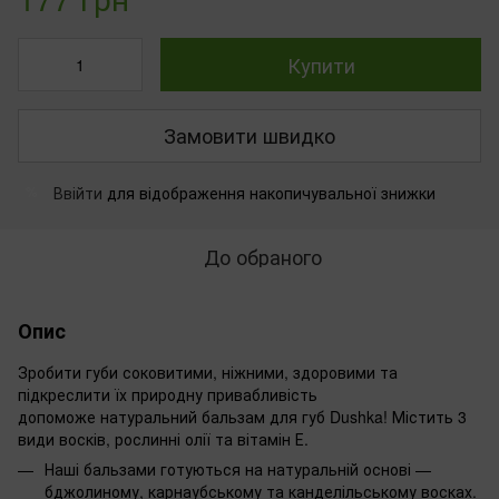
Купити
Замовити швидко
Ввійти
для відображення накопичувальної знижки
%
До обраного
Опис
Зробити губи соковитими, ніжними, здоровими та
підкреслити їх природну привабливість
допоможе натуральний бальзам для губ Dushka! Містить 3
види восків, рослинні олії та вітамін Е.
Наші бальзами готуються на натуральній основі —
бджолиному, карнаубському та канделільському восках.