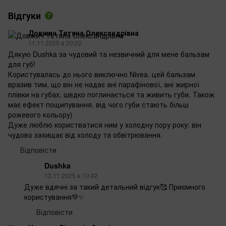
Відгуки
7
Довжич Тетяна Олександрівна
11.11.2025 в 20:22
Дякую Dushka за чудовий та незвичний для мене бальзам
для губ!
Користувалась до нього виключно Nivea. цей бальзам
вразив тим, що він не надає ані парафінової, ані жирної
плівки на губах, швдко поглинається та живить губи. Також
має ефект пощипування. від чого губи стають більш
рожевого кольору)
Дуже люблю користватися ним у холодну пору року: він
чудово захищає від холоду та обвітрювання.
Відповісти
Dushka
13.11.2025 в 10:42
Дуже вдячні за такий детальний відгук🥰 Приємного
користування💚✨
Відповісти