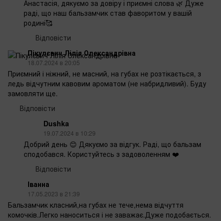
Анастасія, дякуємо за довіру і приємні слова 🌿 Дуже
раді, що наш бальзамчик став фаворитом у вашій
родині🥰
Відповісти
Пікулєвич Лілія Олександрівна
18.07.2024 в 20:05
Приємний і ніжний, не масний, на губах не розтікається, з
ледь відчутним кавовим ароматом (не набридливий). Буду
замовляти ще.
Відповісти
Dushka
19.07.2024 в 10:29
Добрий день 😊 Дякуємо за відгук. Раді, що бальзам
сподобався. Користуйтесь з задоволенням ❤️
Відповісти
Іванна
17.05.2023 в 21:39
Бальзамчик класний,на губах не тече,нема відчуття
комочків.Легко наноситься і не заважає.Дуже подобається.