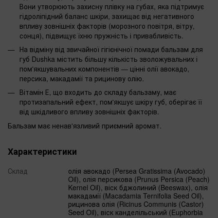
Вони утворюють захисну плівку на губах, яка підтримує
гідроліпідний баланс шкіри, захищає від негативного
впливу зовнішніх факторів (морозного повітря, вітру,
сонця), підвищує їхню пружність і привабливість.
На відміну від звичайної гігієнічної помади бальзам для
губ Dushka містить більшу кількість зволожувальних і
пом'якшувальних компонентів — цінні олії авокадо,
персика, макадамії та рицинову олію.
Вітамін Е, що входить до складу бальзаму, має
протизапальний ефект, пом'якшує шкіру губ, оберігає її
від шкідливого впливу зовнішніх факторів.
Бальзам має ненав'язливий приємний аромат.
Характеристики
Склад
олія авокадо (Persea Gratissima (Avocado)
Oil), олія персикова (Prunus Persica (Peach)
Kernel Oil), віск бджолиний (Beeswax), олія
макадамії (Macadamia Ternifolia Seed Oil),
рицинова олія (Ricinus Communis (Castor)
Seed Oil), віск канделільський (Euphorbia