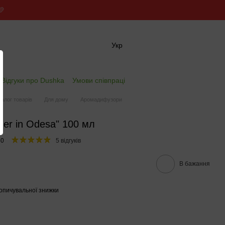
💛
Укр
✖
Відгуки про Dushka
Умови співпраці
талог товарів
Для дому
Аромадифузори
r in Odesa" 100 мл
80
5 відгуків
В бажання
опичувальної знижки