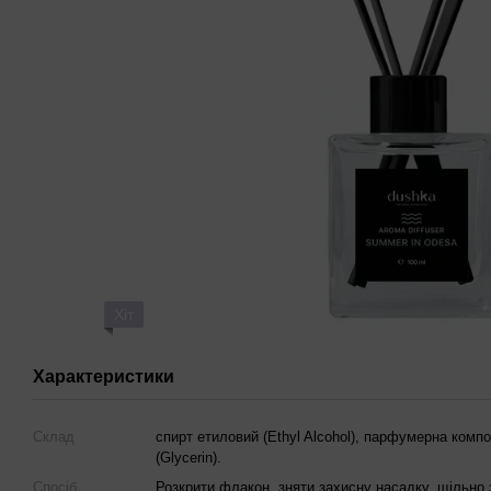
Хіт
Характеристики
Склад
спирт етиловий (Ethyl Alcohol), парфумерна композ
(Glycerin).
Спосіб
Розкрити флакон, зняти захисну насадку, щільно 