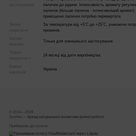
застосування
палички до рідини. Інтенсивність аромату регулю
паличок (більше паличок - інтенсивніший аромат)
приміщенні палички потрібно перевертати.
Умови
За температури від +5˚С до +25˚С, уникаючи пот
зберігання
променів.
Засоби
Тільки для зовнішнього застосування.
безпеки
Термін
24 місяці від дати виробництва.
придатності
Країна
Україна
виробник
© 2014—2026
Dushka —
бренд натуральної косметики ручної роботи
.
Приймаємо до оплати