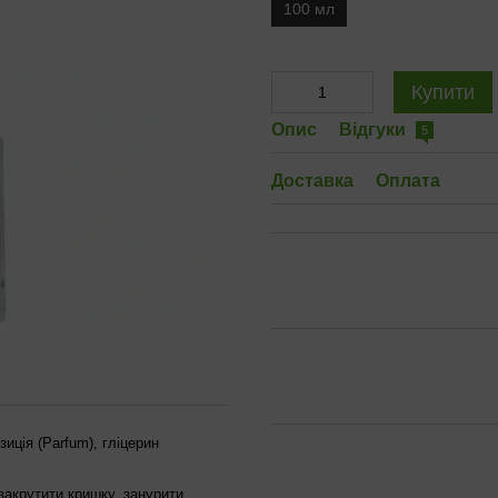
100 мл
Купити
Опис
Відгуки
5
Доставка
Оплата
иція (Parfum), гліцерин
закрутити кришку, занурити